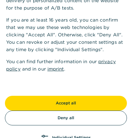
delivery of personalized content on the website
der verwendeten Finanzsoftware.
for the purpose of A/B tests.
If you are at least 16 years old, you can confirm
that we may use these web technologies by
clicking "Accept All". Otherwise, click "Deny All".
You can revoke or adjust your consent settings at
any time by clicking "Individual Settings".
You can find further information in our
privacy
Ist diese Information hilfreich?
policy
and in our
imprint
.
Ja
Nein
Accept all
Deny all
Andere fragten auch
:
Individual Settings