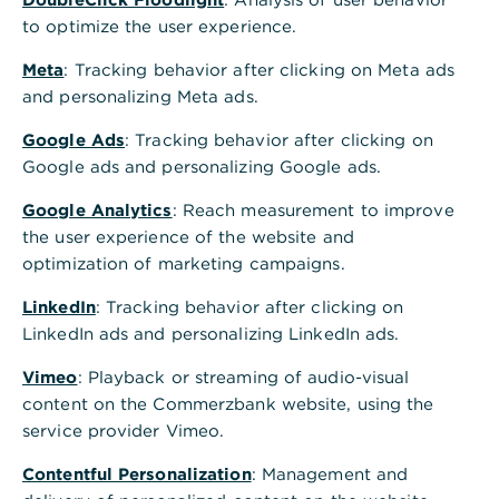
bereits in Ihrem EBICS-Zugang eingebunden ist,
to optimize the user experience.
und folgen Sie anschließend den
Meta
bereitgestellten Anweisungen.
: Tracking behavior after clicking on Meta ads
and personalizing Meta ads.
Nach vollständiger Freigabe Ihres Antrages
Google Ads
: Tracking behavior after clicking on
wird der Auftrag an die Bank übermittelt und
Google ads and personalizing Google ads.
ausgeführt.
Google Analytics
: Reach measurement to improve
Hinweis: Die freigebende Person erhält eine E-Mail
the user experience of the website and
und kann die Entfernung der Konten in der
optimization of marketing campaigns.
Auftragsübersicht
in EBICS bestätigen. Dazu ist
eine Anmeldung im Online Banking erforderlich.
LinkedIn
: Tracking behavior after clicking on
LinkedIn ads and personalizing LinkedIn ads.
Weiterführende Informationen
Vimeo
: Playback or streaming of audio-visual
Ihre EBICS-KundenID finden Sie am einfachsten
content on the Commerzbank website, using the
auf dem Commerzbank
service provider Vimeo.
Bankparameterschreiben oder in der DFÜ-
Vereinbarung. Außerdem finden Sie die aktiv
Contentful Personalization
: Management and
genutzte EBICS-KundenID in den Einstellungen