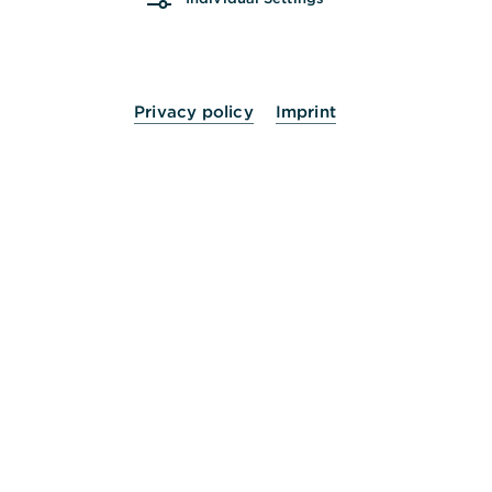
Umstellung von MT-Formaten auf camt-
Formate in EBICS
Privacy policy
Imprint
Informationen zur Abschaltung von SEPA-
Altformaten bei EBICS
EBICS-Vereinbarung, GPP-Vereinbarung oder
DFÜ-Berechtigung hochladen
Wie kann ich einen oder mehrere neue User zu
einem bestehenden EBICS-Zugang anlegen?