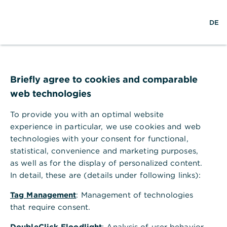
S
L
M
DE
u
o
e
c
g
n
h
i
ü
e
n
ö
Hilfebereich
EBICS und HBCI
f
Wie kann ich Konten aus einem EBICS-Zugang entfernen lassen?
f
Briefly agree to cookies and comparable
Wie kann ich Konten aus einem
n
web technologies
e
EBICS-Zugang entfernen lassen?
n
To provide you with an optimal website
Sie können eingebundene Konten aus Ihrer
experience in particular, we use cookies and web
bestehenden EBICS-KundenID im Online Banking
technologies with your consent for functional,
entfernen lassen.
statistical, convenience and marketing purposes,
Ist dieses Video hilfreich?
as well as for the display of personalized content.
Ja
Nein
In detail, these are (details under following links):
Im Online Banking
Melden Sie sich mit Ihren Zugangsdaten an, um
Tag Management
: Management of technologies
ein
EBICS Konto entfernen
zu können.
that require consent.
Wählen Sie eine Kundenbeziehung aus, welche
DoubleClick Floodlight
: Analysis of user behavior