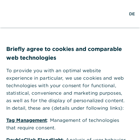
S
L
M
DE
u
o
e
c
g
n
h
i
ü
e
n
ö
Hilfebereich
Zahlungsarten
f
Wie hinterlege ich Kontaktdaten für mobiles Bezahlen?
f
Briefly agree to cookies and comparable
Wie hinterlege ich Kontaktdaten
n
web technologies
e
für mobiles Bezahlen?
n
To provide you with an optimal website
Um ein mobiles Bezahlverfahren, wie Swatch Pay
experience in particular, we use cookies and web
oder Garmin Pay für Ihre Kreditkarte zu aktivieren,
technologies with your consent for functional,
ist das Hinterlegen Ihrer Kontaktdaten notwendig.
statistical, convenience and marketing purposes,
Sie erhalten einen Aktivierungscode, welcher Ihnen
as well as for the display of personalized content.
via SMS oder E-Mail zugesandt wird. Sie können
In detail, these are (details under following links):
Ihre
Kontaktdaten in der Banking App oder im
Online Banking
hinterlegen.
Tag Management
: Management of technologies
that require consent.
Weiterführende Informationen
DoubleClick Floodlight
: Analysis of user behavior