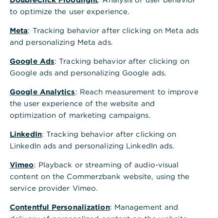
Bei der Hinterlegung Ihrer Mobilfunknummer
to optimize the user experience.
können Sie alle Ländervorwahlen verwenden.
Achten Sie bei der Eingabe Ihrer
Meta
: Tracking behavior after clicking on Meta ads
Mobilfunknummer bei der Ländervorwahl auf
and personalizing Meta ads.
das richtige Format, z. B. "+49...".
Google Ads
: Tracking behavior after clicking on
Wenn Sie
Apple Pay
oder
Google Pay
über die
Google ads and personalizing Google ads.
Banking App aktivieren, können Sie Ihre
Kontaktdaten direkt im Aktivierungsprozess
Google Analytics
: Reach measurement to improve
eingeben.
the user experience of the website and
optimization of marketing campaigns.
LinkedIn
: Tracking behavior after clicking on
LinkedIn ads and personalizing LinkedIn ads.
Vimeo
: Playback or streaming of audio-visual
content on the Commerzbank website, using the
service provider Vimeo.
Ist diese Information hilfreich?
Contentful Personalization
: Management and
Ja
Nein