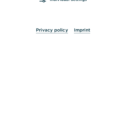
Apple Pay mit einer Apple Watch nutzen
Privacy policy
Imprint
Wie füge ich meiner Apple Watch eine Girocard
hinzu?
Haben Sie die passende Lösung noch nicht
gefunden? Dann helfen wir Ihnen gerne persönlich
weiter.
Nehmen Sie Kontakt mit uns auf.