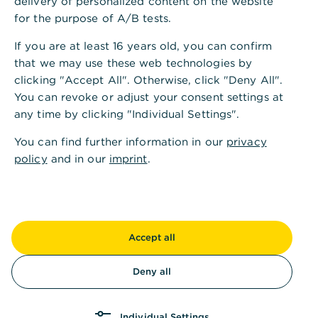
delivery of personalized content on the website
Ist diese Information hilfreich?
for the purpose of A/B tests.
Ja
Nein
If you are at least 16 years old, you can confirm
that we may use these web technologies by
clicking "Accept All". Otherwise, click "Deny All".
You can revoke or adjust your consent settings at
any time by clicking "Individual Settings".
You can find further information in our
privacy
policy
and in our
imprint
.
Andere fragten auch
:
HBCI-Bankrechner: Wie funktioniert die
Übertragung?
Accept all
Deny all
Umstellung von MT-Formaten auf camt-
Formate in HBCI
Individual Settings