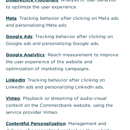
to optimize the user experience.
Was ist eine HBCI-Signatur / ein
Meta
: Tracking behavior after clicking on Meta ads
HBCI-Schlüssel​?
and personalizing Meta ads.
Google Ads
: Tracking behavior after clicking on
Was ist eine HBCI-Chipkarte​?
Google ads and personalizing Google ads.
Was ist eine HBCI-Sicherheitsdatei?
Google Analytics
: Reach measurement to improve
the user experience of the website and
optimization of marketing campaigns.
Zahlungen im HBCI: Wie gebe ich
LinkedIn
diese frei?​
: Tracking behavior after clicking on
LinkedIn ads and personalizing LinkedIn ads.
Vimeo
: Playback or streaming of audio-visual
content on the Commerzbank website, using the
service provider Vimeo.
Contentful Personalization
: Management and