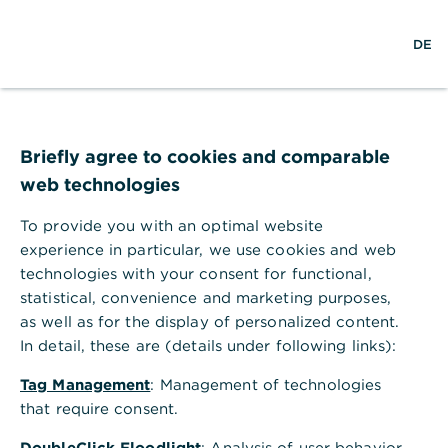
S
L
M
DE
u
o
e
c
g
n
h
i
ü
e
n
ö
Hilfebereich
EBICS und HBCI
f
Wie funktioniert das Verschlüsselungsverfahren im HBCI mit
f
Briefly agree to cookies and comparable
elektronischer Signatur?
n
web technologies
Wie funktioniert das
e
n
Verschlüsselungsverfahren im HBCI
To provide you with an optimal website
mit elektronischer Signatur?
experience in particular, we use cookies and web
technologies with your consent for functional,
Im HBCI-Verfahren verwenden wir ein
statistical, convenience and marketing purposes,
asymmetrisches Verschlüsselungsverfahren. Dieses
as well as for the display of personalized content.
beinhaltet ein Schlüsselpaar aus einem öffentlichen
In detail, these are (details under following links):
Bankschlüssel und einem geheimen Schlüssel.
Authentifizierung und Autorisierung Ihres Zugangs
Tag Management
: Management of technologies
werden mit Hilfe des RSA-
that require consent.
Verschlüsselungsalgorithmus Ihrer Signatur
DoubleClick Floodlight
sichergestellt.
: Analysis of user behavior