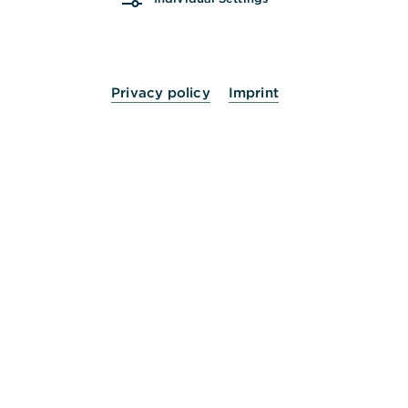
Chipkartenabschaltung - Was nun?
Privacy policy
Imprint
Kommunikationsadressen, Ports und
öffentlicher Bankschlüssel für HBCI
Netzwerkfehler im HBCI: Was kann ich tun?
Haben Sie die passende Lösung noch nicht
gefunden? Dann helfen wir Ihnen gerne persönlich
weiter.