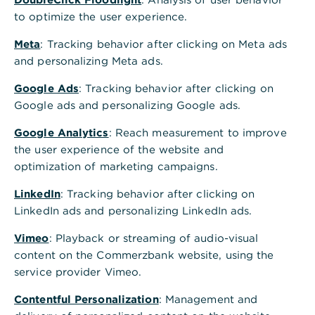
Hinweis: Erstatten Sie im Falle eines Diebstahls bei
to optimize the user experience.
der Polizei eine Anzeige.
Meta
: Tracking behavior after clicking on Meta ads
Weiterführende Informationen
and personalizing Meta ads.
Die Commerzbank bietet diverse
Kreditkarten
Google Ads
: Tracking behavior after clicking on
an.
Google ads and personalizing Google ads.
Falls Sie vom Verlust oder Diebstahl Ihrer
Google Analytics
: Reach measurement to improve
Kreditkarte betroffen sind, sollten Sie diese
the user experience of the website and
umgehend
sperren
.
optimization of marketing campaigns.
Falls Sie keine Notfall-Kreditkarte benötigen,
LinkedIn
: Tracking behavior after clicking on
können Sie eine
Ersatzkreditkarte bestellen
. Da
LinkedIn ads and personalizing LinkedIn ads.
dieser Service nur für oben genannten
Kreditkarten verfügbar ist, können Sie für alle
Vimeo
: Playback or streaming of audio-visual
anderen Karten eine Ersatzkarte bestellen.
content on the Commerzbank website, using the
service provider Vimeo.
Contentful Personalization
: Management and