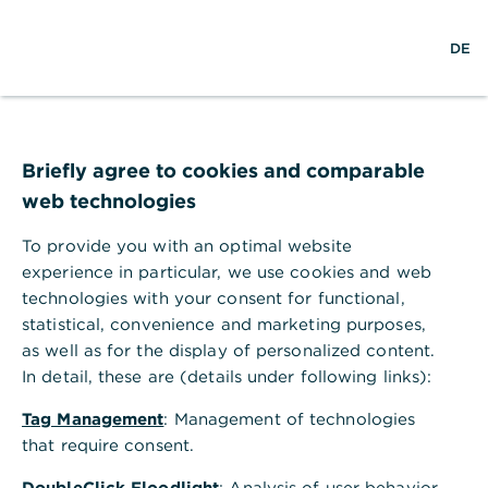
S
L
M
DE
u
o
e
c
g
n
h
i
ü
e
n
ö
Hilfebereich
Karten
f
Wie erhalte ich im Notfall eine Kreditkarte?
f
Briefly agree to cookies and comparable
Wie erhalte ich im Notfall eine
n
web technologies
e
Kreditkarte?
n
To provide you with an optimal website
Um eine Notfall-Kreditkarte für Gold und Premium-
experience in particular, we use cookies and web
Karten von Visa zu bestellen, wählen Sie
technologies with your consent for functional,
die Rufnummer
0049 69 50 50 20 40
.
Erreichbar
statistical, convenience and marketing purposes,
rund um die Uhr: 24 Stunden - 7 Tage -
as well as for the display of personalized content.
weltweit.
Ebenfalls werden weitere Services unter
In detail, these are (details under following links):
dieser Rufnummer angeboten:
Kreditkartensperre.
Tag Management
: Management of technologies
that require consent.
Barauslage im Ausland.
DoubleClick Floodlight
: Analysis of user behavior