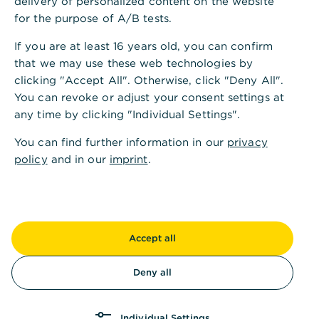
delivery of personalized content on the website
for the purpose of A/B tests.
If you are at least 16 years old, you can confirm
that we may use these web technologies by
Ist diese Information hilfreich?
clicking "Accept All". Otherwise, click "Deny All".
Ja
Nein
You can revoke or adjust your consent settings at
any time by clicking "Individual Settings".
You can find further information in our
privacy
policy
and in our
imprint
.
Andere fragten auch
:
Accept all
Grundlagen zur ersten Verwendung von
Deny all
Kreditkarten
Individual Settings