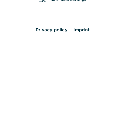
Wie sperre ich eine Kreditkarte temporär?
Privacy policy
Imprint
Wie sperre ich eine Kreditkarte bei Verlust /
Diebstahl?
Wie ändere ich meine Kreditkarten-PIN?
Wie erhöhe ich mein Kreditkartenlimit?
Haben Sie die passende Lösung noch nicht