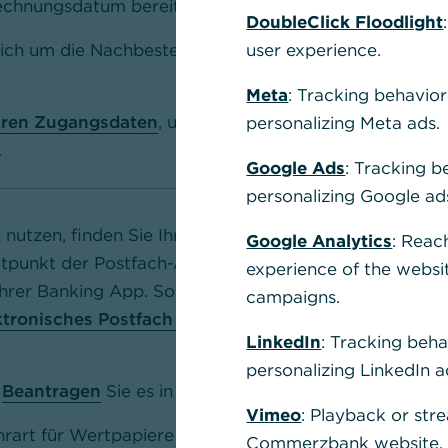
echnungsdatum bereit.
DoubleClick Floodlight
ich um die Nachbestellung Ihrer
user experience.
Meta
: Tracking behavior
 Ihren Zugangsdaten
, um unseren vollen
personalizing Meta ads.
.
Google Ads
: Tracking b
personalizing Google ad
 nutzen, finden Sie Ihre
Google Analytics
: Reac
punkt der Postfach-Aktivierung in Ihrem
experience of the websi
Ihrer Banking App. Sollten Sie das Postfach
campaigns.
ktronisches Postfach in der Banking App
LinkedIn
: Tracking beha
personalizing LinkedIn a
?
Beantragen
Sie es in wenigen Schritten.
Vimeo
: Playback or str
hrart für Wertpapiere aus den USA, Kanada
Commerzbank website, u