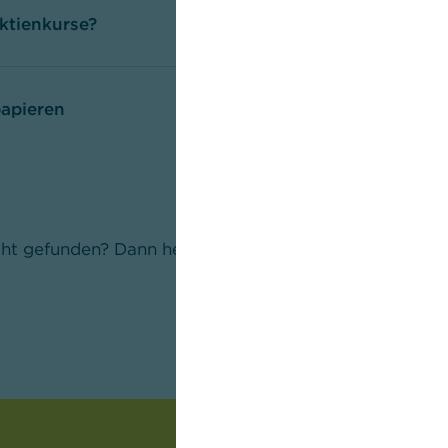
Aktienkurse?
apieren
ht gefunden? Dann helfen wir Ihnen gerne