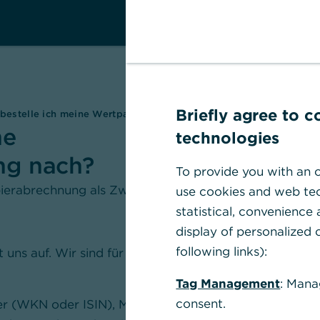
Briefly agree to 
bestelle ich meine Wertpapierabrechnung nach?
ne
technologies
ng nach?
To provide you with an o
ierabrechnung als Zweitschrift / Kopie bei uns
use cookies and web tec
statistical, convenience
display of personalized c
following links):
uns auf. Wir sind für Sie da: 24 Stunden - 7
Tag Management
: Mana
consent.
r (WKN oder ISIN), Menge (Stück oder