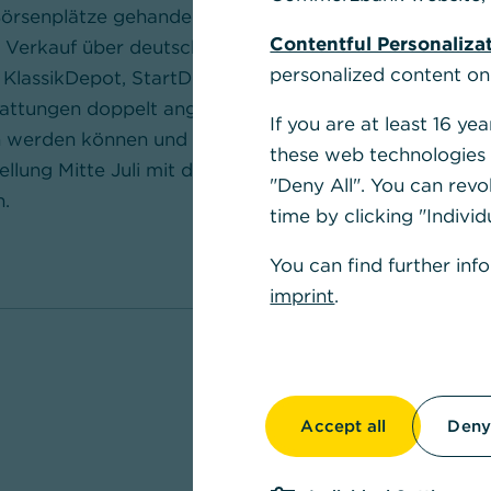
Börsenplätze gehandelt werden. Dadurch fallen
Contentful Personaliza
 Verkauf über deutsche Börsenplätze an.
personalized content on
 KlassikDepot, StartDepot und DirektDepot
attungen doppelt angesetzt, wodurch beim
If you are at least 16 y
n werden können und Depotentgelt anfällt. Das
these web technologies b
ellung Mitte Juli mit der Abrechnung
"Deny All". You can revo
.
time by clicking "Individ
You can find further inf
imprint
.
Accept all
Deny 