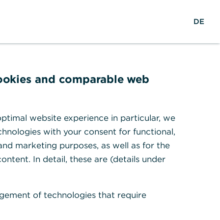
M
Suche
Login
DE
e
n
ü
ö
f
cookies and comparable web
f
n
e
ptimal website experience in particular, we
n
hnologies with your consent for functional,
 and marketing purposes, as well as for the
ontent. In detail, these are (details under
gement of technologies that require