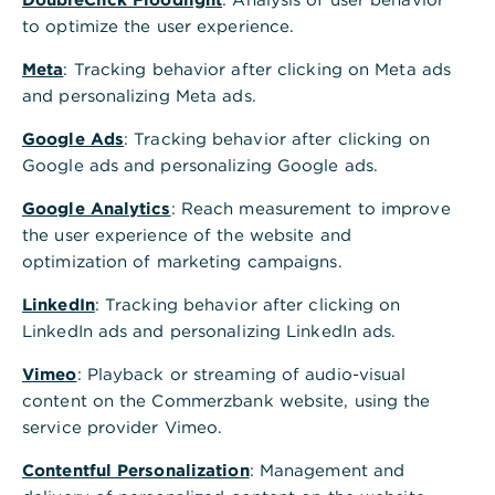
Monatslimit: 6.000,00 EUR.
to optimize the user experience.
ClassicKreditkarte
Meta
: Tracking behavior after clicking on Meta ads
Tageslimit: 600,00 EUR.
and personalizing Meta ads.
Wochenlimit: 2.000,00 EUR.
Google Ads
: Tracking behavior after clicking on
Google ads and personalizing Google ads.
Monatslimit: 4.000,00 EUR.
Google Analytics
: Reach measurement to improve
Prepaid Kreditkarte & Mastercard Debit
the user experience of the website and
Tageslimit: 600,00 EUR.
optimization of marketing campaigns.
Wochenlimit: 2.000,00 EUR.
LinkedIn
: Tracking behavior after clicking on
LinkedIn ads and personalizing LinkedIn ads.
Monatslimit: 4.000,00 EUR.
Vimeo
: Playback or streaming of audio-visual
Young Visa
content on the Commerzbank website, using the
Tageslimit: 300,00 EUR.
service provider Vimeo.
Wochenlimit: 300,00 EUR.
Contentful Personalization
: Management and