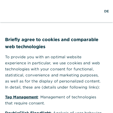
S
L
M
DE
u
o
e
c
g
n
h
i
ü
e
n
ö
Hilfebereich
Karten
f
Welche Bargeldlimite haben die Commerzbank-Kreditkarten?
f
Briefly agree to cookies and comparable
Welche Bargeldlimite haben die
n
web technologies
e
Commerzbank-Kreditkarten?
n
To provide you with an optimal website
Die folgenden Limite gelten ausschließlich für
experience in particular, we use cookies and web
die Bargeldabhebung mit Commerzbank-
technologies with your consent for functional,
Kreditkarten. Beim Bezahlen im Geschäft oder im
statistical, convenience and marketing purposes,
Internet gilt Ihr persönliches
Kreditkartenlimit
oder
as well as for the display of personalized content.
Ihr Kreditkartenlimit für
Zahlungen im Internet
.
In detail, these are (details under following links):
PremiumKreditkarte & GoldKreditkarte
Tageslimit: 1.000,00 EUR.
Tag Management
: Management of technologies
that require consent.
Wochenlimit: 2.000,00 EUR.
DoubleClick Floodlight
: Analysis of user behavior