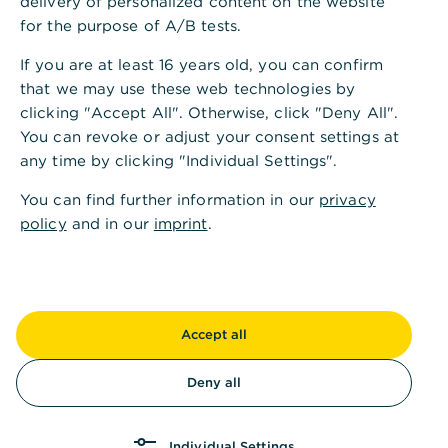
delivery of personalized content on the website
Monatslimit: 1.000,00 EUR.
for the purpose of A/B tests.
Corporate Card Classic
If you are at least 16 years old, you can confirm
Tageslimit: 600,00 EUR.
that we may use these web technologies by
clicking "Accept All". Otherwise, click "Deny All".
Wochenlimit: 2.000,00 EUR.
You can revoke or adjust your consent settings at
Monatslimit: nicht vorhanden.
any time by clicking "Individual Settings".
Corporate Card Premium
You can find further information in our
privacy
Tageslimit: 1.000,00 EUR.
policy
and in our
imprint
.
Wochenlimit: 2.000,00 EUR.
Monatslimit: nicht vorhanden.
Accept all
Prepaid Junior Kreditkarte
Höchstladebetrag: 500,00 EUR.
Deny all
Bargeldverfügungslimit pro Tag: 300,00 EUR.
Individual Settings