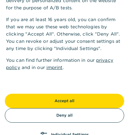
delivery of personalized content on the website
for the purpose of A/B tests.
If you are at least 16 years old, you can confirm
that we may use these web technologies by
clicking "Accept All". Otherwise, click "Deny All".
Andere fragten auch
:
You can revoke or adjust your consent settings at
any time by clicking "Individual Settings".
Vertrag widerrufen
You can find further information in our
privacy
policy
and in our
imprint
.
Termin für Schließfachbesuch vereinbaren
Accept all
Wie binde ich ein weiteres Produkt im Online
Banking ein?
Deny all
Individual Settings