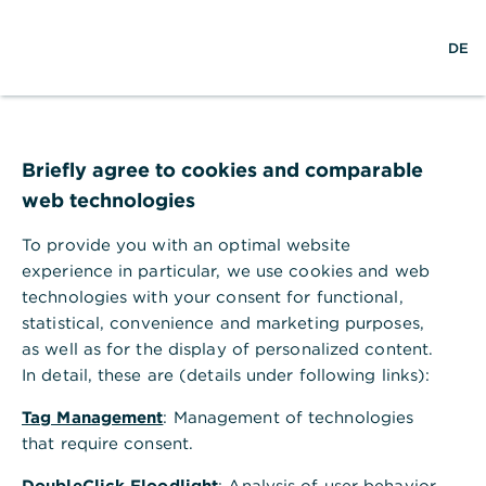
S
L
M
DE
u
o
e
c
g
n
h
i
ü
e
n
ö
Hilfebereich
Online Banking
Sicherheit und Warnhinweise
f
Sicherheit und Warnhinweise
f
Briefly agree to cookies and comparable
n
Sicheres Verhalten bei Bankgeschäften ist
web technologies
e
unerlässlich, um sich vor Betrug zu schützen. In der
n
To provide you with an optimal website
folgenden Übersicht haben wir einige Themen
experience in particular, we use cookies and web
rundum Sicherheit und Warnhinweise für Sie
technologies with your consent for functional,
zusammengestellt.
statistical, convenience and marketing purposes,
Schutz vor Betrug: Wobei sollte ich
as well as for the display of personalized content.
vorsichtig sein?
In detail, these are (details under following links):
Tag Management
: Management of technologies
Verhalten und Sicherheit: Worauf
that require consent.
sollte ich achten?
DoubleClick Floodlight
: Analysis of user behavior