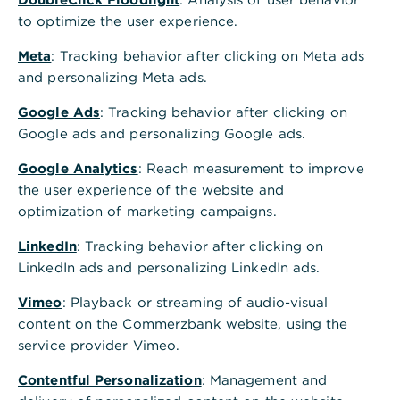
to optimize the user experience.
Was umfasst die Sicherheitsgarantie
Meta
: Tracking behavior after clicking on Meta ads
der Commerzbank?
and personalizing Meta ads.
Google Ads
: Tracking behavior after clicking on
Wie schütze ich mich bei der Nutzung
Google ads and personalizing Google ads.
von Bankautomaten?
Google Analytics
: Reach measurement to improve
the user experience of the website and
optimization of marketing campaigns.
LinkedIn
: Tracking behavior after clicking on
LinkedIn ads and personalizing LinkedIn ads.
Vimeo
: Playback or streaming of audio-visual
Ist diese Information hilfreich?
content on the Commerzbank website, using the
Ja
Nein
service provider Vimeo.
Contentful Personalization
: Management and