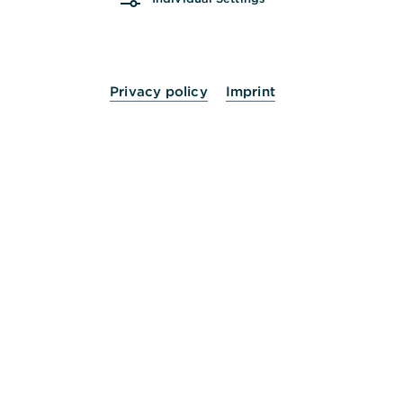
Wie ändere ich meine Adresse?
Wie ändere ich meine Kontaktdaten?
Privacy policy
Imprint
Haben Sie die passende Lösung noch nicht
gefunden? Dann helfen wir Ihnen gerne persönlich
weiter.
Nehmen Sie Kontakt mit uns auf.
24 Stunden für Sie da.