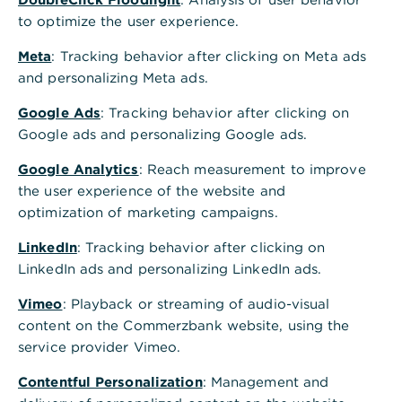
Wie ändere ich die PIN meiner HBCI-
to optimize the user experience.
Datei?​
Meta
: Tracking behavior after clicking on Meta ads
and personalizing Meta ads.
Google Ads
: Tracking behavior after clicking on
Google ads and personalizing Google ads.
Google Analytics
: Reach measurement to improve
the user experience of the website and
optimization of marketing campaigns.
Ist diese Information hilfreich?
Ja
Nein
LinkedIn
: Tracking behavior after clicking on
LinkedIn ads and personalizing LinkedIn ads.
Vimeo
: Playback or streaming of audio-visual
content on the Commerzbank website, using the
service provider Vimeo.
Contentful Personalization
: Management and