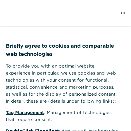
S
L
M
DE
u
o
e
c
g
n
h
i
ü
e
n
ö
Hilfebereich
EBICS und HBCI
f
PIN für HBCI-Verfahren verwalten
f
Briefly agree to cookies and comparable
PIN für HBCI-Verfahren verwalten
n
web technologies
e
Sie können die PIN für das HBCI-Verfahren über
n
verschiedene Wege verwalten, die wir Ihnen
To provide you with an optimal website
folgend bereitstellen.
experience in particular, we use cookies and web
technologies with your consent for functional,
Wie ändere ich die PIN für das PIN /
statistical, convenience and marketing purposes,
TAN Verfahren?​
as well as for the display of personalized content.
In detail, these are (details under following links):
Was muss ich über die PIN der HBCI-
Tag Management
: Management of technologies
Chipkarte wissen?
that require consent.
DoubleClick Floodlight
: Analysis of user behavior