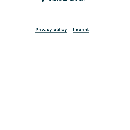
Haben Sie die passende Lösung noch nicht
gefunden? Dann helfen wir Ihnen gerne persönlich
weiter.
Privacy policy
Imprint
Nehmen Sie Kontakt mit uns auf.
24 Stunden für Sie da.
Service
Kontakt
Die Bank an Ihrer Seite