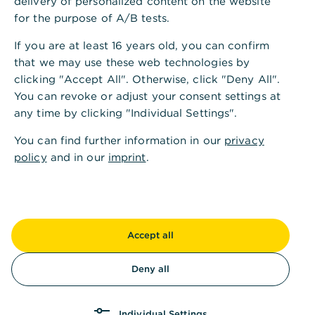
delivery of personalized content on the website
Andere fragten auch
:
for the purpose of A/B tests.
If you are at least 16 years old, you can confirm
Ersteinrichtung eines HBCI-Zugangs in
that we may use these web technologies by
StarMoney
clicking "Accept All". Otherwise, click "Deny All".
You can revoke or adjust your consent settings at
any time by clicking "Individual Settings".
StarMoney: Wie stelle ich meine elektronische
Signatur auf PIN / TAN um?
You can find further information in our
privacy
policy
and in our
imprint
.
Wie kann ich HBCI freischalten?
Accept all
Wie synchronisiere ich in StarMoney?
Deny all
Individual Settings