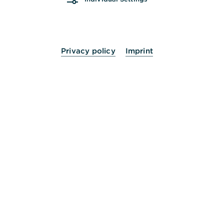
Netzwerkfehler im HBCI: Was kann ich tun?
Privacy policy
Imprint
Haben Sie die passende Lösung noch nicht
gefunden? Dann helfen wir Ihnen gerne persönlich
weiter.
Nehmen Sie Kontakt mit uns auf.
24 Stunden für Sie da.