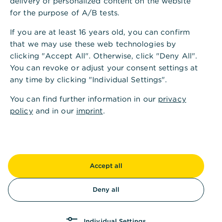
delivery of personalized content on the website
for the purpose of A/B tests.
Andere fragten auch
:
If you are at least 16 years old, you can confirm
that we may use these web technologies by
HBCI-Bankrechner: Wie funktioniert die
clicking "Accept All". Otherwise, click "Deny All".
Übertragung?
You can revoke or adjust your consent settings at
any time by clicking "Individual Settings".
You can find further information in our
privacy
Umstellung von MT-Formaten auf camt-
policy
and in our
imprint
.
Formate in HBCI
Chipkartenabschaltung - Was nun?
Accept all
Deny all
Wie funktioniert das Verschlüsselungsverfahren
im HBCI mit elektronischer Signatur?
Individual Settings