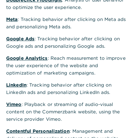
to optimize the user experience.
​Wie lautet der öffentliche
Meta
: Tracking behavior after clicking on Meta ads
Bankschlüssel der Commerzbank?
and personalizing Meta ads.
Google Ads
: Tracking behavior after clicking on
Google ads and personalizing Google ads.
Google Analytics
: Reach measurement to improve
the user experience of the website and
optimization of marketing campaigns.
LinkedIn
: Tracking behavior after clicking on
Ist diese Information hilfreich?
LinkedIn ads and personalizing LinkedIn ads.
Ja
Nein
Vimeo
: Playback or streaming of audio-visual
content on the Commerzbank website, using the
service provider Vimeo.
Contentful Personalization
: Management and