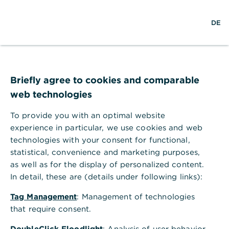
S
L
M
DE
u
o
e
c
g
n
h
i
ü
e
n
ö
Hilfebereich
EBICS und HBCI
f
Kommunikationsadressen, Ports und öffentlicher Bankschlüssel
f
Briefly agree to cookies and comparable
für HBCI
n
web technologies
Kommunikationsadressen, Ports
e
n
und öffentlicher Bankschlüssel für
To provide you with an optimal website
HBCI
experience in particular, we use cookies and web
technologies with your consent for functional,
HBCI besitzt eine spezielle
statistical, convenience and marketing purposes,
Kommunikationsadresse, die im Folgenden
as well as for the display of personalized content.
beschrieben wird. Außerdem gibt es öffentliche
In detail, these are (details under following links):
Bankschlüssel der Commerzbank, die zu beachten
sind.
Tag Management
: Management of technologies
that require consent.
Wie lautet die
Kommunikationsadresse für HBCI?
DoubleClick Floodlight
: Analysis of user behavior