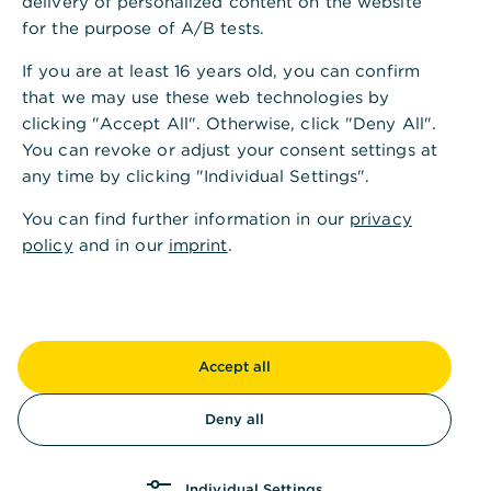
delivery of personalized content on the website
for the purpose of A/B tests.
Sie können wählen, ob Sie eine photoTAN-App
für ein weiteres Smartphone,
If you are at least 16 years old, you can confirm
Tablet oder photoTAN-Lesegerät aktivieren
that we may use these web technologies by
möchten.
clicking "Accept All". Otherwise, click "Deny All".
You can revoke or adjust your consent settings at
Folgen Sie den angezeigten Hinweisen zur
any time by clicking "Individual Settings".
Aktivierung der App auf einem weiteren Gerät.
You can find further information in our
privacy
Geben Sie Ihren Auftrag mit photoTAN frei.
policy
and in our
imprint
.
Hinweis: Für die Aktivierung weiterer Geräte
benötigen Sie denselben Aktivierungsbrief, den Sie
bei der ersten Aktivierung verwendet haben. Im
Prozess erhalten Sie einen Hinweis, wann wir den
Accept all
Aktivierungsbrief an Sie versandt haben.
Deny all
Weiterführende Informationen
Sie erhalten auf allen Geräten eine Push-
Benachrichtigung, wenn Sie mehrere Geräte
Individual Settings