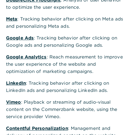
geändert werden.
to optimize the user experience.
Geräte in der photoTAN-App aktivieren
Meta
: Tracking behavior after clicking on Meta ads
Öffnen Sie die photoTAN-App.
and personalizing Meta ads.
Klicken Sie auf "Neues Gerät aktivieren".
Google Ads
: Tracking behavior after clicking on
Google ads and personalizing Google ads.
Geben Sie Ihre Online Banking-PIN ein.
Google Analytics
: Reach measurement to improve
Geben Sie die Aktivierung eines weiteren
the user experience of the website and
Gerätes frei.
optimization of marketing campaigns.
Geräte im Online Banking aktivieren
LinkedIn
: Tracking behavior after clicking on
Melden Sie sich an, um in Ihren TAN-
LinkedIn ads and personalizing LinkedIn ads.
Einstellungen Ihre
TAN verwalten
zu können.
Vimeo
: Playback or streaming of audio-visual
Klicken Sie bei photoTAN auf den Button
content on the Commerzbank website, using the
"Verwalten".
service provider Vimeo.
Wählen Sie "Geräte verwalten" aus und klicken
Contentful Personalization
: Management and
Sie auf "Weiteres Gerät aktivieren".