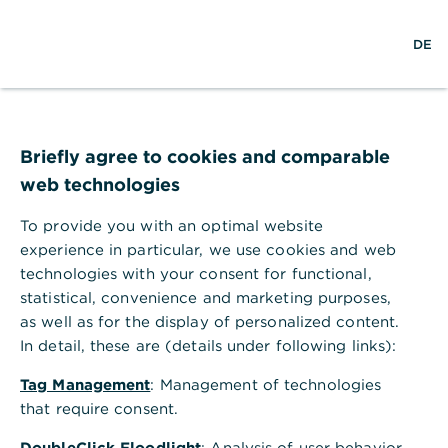
S
L
M
DE
u
o
e
c
g
n
h
i
ü
e
n
ö
Hilfebereich
Online Banking
f
Kann ich mehrere Geräte für photoTAN aktivieren?
f
Briefly agree to cookies and comparable
Kann ich mehrere Geräte für
n
web technologies
e
photoTAN aktivieren?
n
To provide you with an optimal website
Sie können bis zu 8 Geräte für die Nutzung Ihrer
experience in particular, we use cookies and web
photoTAN aktivieren. Die Aktivierung können Sie
technologies with your consent for functional,
in Ihrer photoTAN-App oder in Ihrem Online
statistical, convenience and marketing purposes,
Banking durchführen. Für die verschiedenen
as well as for the display of personalized content.
Aktivierungen können personalisierte Namen in der
In detail, these are (details under following links):
PhotoTAN-App hinterlegt werden. Im unten
genannten Prozess werden Sie nach Abschluss der
Tag Management
: Management of technologies
weiteren Aktivierung gefragt, ob Sie dieser einen
that require consent.
Namen geben möchten. Die Bezeichnung der
Aktivierung kann jederzeit in den Einstellungen
DoubleClick Floodlight
: Analysis of user behavior