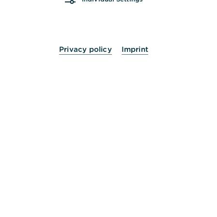
Ist diese Information hilfreich?
Ja
Nein
Privacy policy
Imprint
Andere fragten auch
:
Wie kann ich Wertpapiere aus meinem Depot
übertragen?
Wie bestelle ich meine Wertpapierabrechnung
nach?