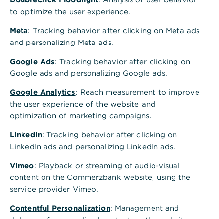
telefonisch anfordern. Um diesen Service zu
to optimize the user experience.
nutzen, müssen Sie sich am Telefon mit Ihren
Meta
: Tracking behavior after clicking on Meta ads
Online Banking-Zugangsdaten authentifizieren.
and personalizing Meta ads.
Enthalten Ihre Zugangsdaten Buchstaben,
verwenden Sie die Banking App für eine
Google Ads
: Tracking behavior after clicking on
automatische Authentifizierung.
Google ads and personalizing Google ads.
In der Banking App
Google Analytics
: Reach measurement to improve
Melden Sie sich in der Banking App an.
the user experience of the website and
Klicken Sie in der unteren Navigationsleiste auf
optimization of marketing campaigns.
"Service".
LinkedIn
: Tracking behavior after clicking on
Scrollen Sie ganz nach unten zum Bereich "Ihr
LinkedIn ads and personalizing LinkedIn ads.
Kontakt zu uns" und klicken Sie auf "Anruf".
Vimeo
: Playback or streaming of audio-visual
content on the Commerzbank website, using the
Hinweis: Alternativ können Sie in Ihrer
service provider Vimeo.
Übersichtsseite zum Abschnitt "Was möchten Sie
noch tun?" scrollen und den Anruf-Button
Contentful Personalization
: Management and
auswählen.