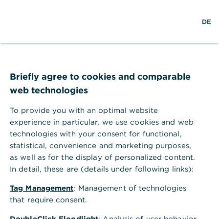
S
L
M
DE
u
o
e
c
g
n
h
i
ü
e
n
ö
Hilfebereich
Sparen und Finanzierung
f
Gegenwertlose Ausbuchung von Wertpapieren
f
Briefly agree to cookies and comparable
Gegenwertlose Ausbuchung von
n
web technologies
e
Wertpapieren
n
To provide you with an optimal website
Wenn ein wertloses Wertpapier in Ihrem Depot
experience in particular, we use cookies and web
nicht mehr gehandelt wird, z. B. bei Insolvenz eines
technologies with your consent for functional,
Unternehmens oder eingestelltem
statistical, convenience and marketing purposes,
Geschäftsbetrieb, können Sie es gegenwertlos aus
as well as for the display of personalized content.
Ihrem Depot ausbuchen lassen. Bei einer
In detail, these are (details under following links):
gegenwertlosen Ausbuchung verlieren Sie
unwiderruflich sämtliche Rechte an diesem
Tag Management
: Management of technologies
Wertpapier. Dies gilt ebenfalls im Falle späterer,
that require consent.
wider Erwarten auftretender Kurssteigerungen. Das
Formular für die Ausbuchung können Sie
DoubleClick Floodlight
: Analysis of user behavior