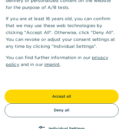
delivery of personalized content on the website
Am Telefon
for the purpose of A/B tests.
Nehmen Sie Kontakt mit uns auf. Sie erreichen
uns rund um die Uhr: 24 Stunden - 7 Tage
If you are at least 16 years old, you can confirm
- weltweit.
that we may use these web technologies by
clicking "Accept All". Otherwise, click "Deny All".
Authentifizieren Sie sich mit Ihren numerischen
You can revoke or adjust your consent settings at
Zugangsdaten (Teilnehmernummer und PIN
any time by clicking "Individual Settings".
bestehend aus Zahlen) über das Tastenfeld Ihres
Telefons.
You can find further information in our
privacy
policy
and in our
imprint
.
Sie erhalten Hilfe bei der gegenwertlosen
Ausbuchung Ihres Wertpapiers.
Accept all
Deny all
Individual Settings