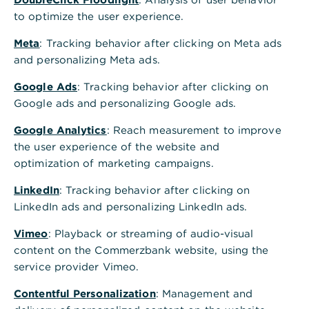
to optimize the user experience.
Inhaltsverzeichnis
Meta
: Tracking behavior after clicking on Meta ads
and personalizing Meta ads.
Google Ads
: Tracking behavior after clicking on
Was ist Zinseszins?
Google ads and personalizing Google ads.
Google Analytics
: Reach measurement to improve
the user experience of the website and
Wie Zinseszins Ihr Geld schneller wachsen lässt
optimization of marketing campaigns.
LinkedIn
: Tracking behavior after clicking on
4 Tipps, wie Sie am meisten vom Zinseszins
LinkedIn ads and personalizing LinkedIn ads.
profitieren
Vimeo
: Playback or streaming of audio-visual
content on the Commerzbank website, using the
service provider Vimeo.
Contentful Personalization
: Management and