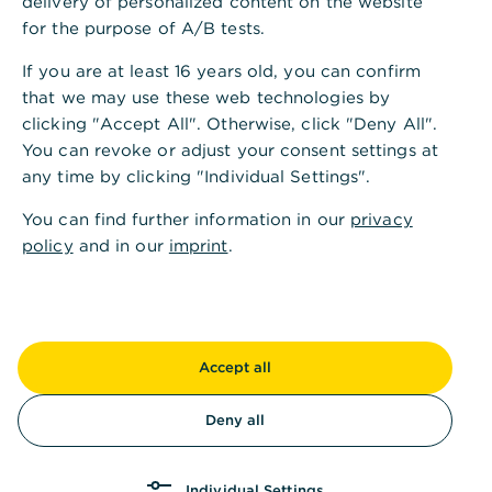
delivery of personalized content on the website
Zinseszins
,
Das Wichtigste in Kürze
for the purpose of A/B tests.
If you are at least 16 years old, you can confirm
Zinseszins bedeutet, dass Sie die Zinsen, die Sie
that we may use these web technologies by
beim Geldanlegen erhalten, direkt wieder
clicking "Accept All". Otherwise, click "Deny All".
anlegen – und so
mit den Zinsen neue Zinsen
You can revoke or adjust your consent settings at
machen
.
any time by clicking "Individual Settings".
Durch den Zinseszinseffekt
wächst Ihr
You can find further information in our
privacy
Vermögen exponentiell an
. Deshalb kann der
policy
and in our
imprint
.
Zinseszinseffekt Ihren Vermögensaufbau enorm
beschleunigen.
Verschieden Faktoren beeinflussen, wie stark
der Zinseszinseffekt wirkt
– darunter die Höhe
Accept all
der Zinsen und die Häufigkeit der
Zinsauszahlung.
Deny all
Individual Settings