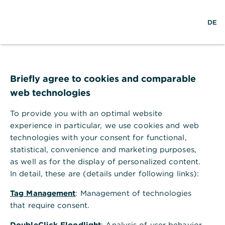
S
M
L
DE
u
e
o
c
n
g
h
ü
i
e
ö
n
Zinseszins: So
f
f
Briefly agree to cookies and comparable
beschleunigt er Ihren
n
web technologies
e
Vermögensaufbau
n
To provide you with an optimal website
experience in particular, we use cookies and web
Zinseszins – das klingt nach langweiliger
technologies with your consent for functional,
Mathematik? Mitnichten: Wenn Sie den
statistical, convenience and marketing purposes,
Zinseszinseffekt verstehen und für sich
as well as for the display of personalized content.
nutzen, kann er Ihren Vermögensaufbau
In detail, these are (details under following links):
erheblich beschleunigen. Wir erklären Ihnen
Tag Management
: Management of technologies
ganz einfach, wie das geht.
that require consent.
DoubleClick Floodlight
: Analysis of user behavior