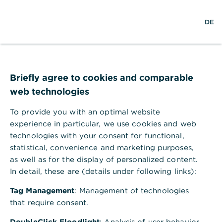
S
M
L
DE
u
e
o
c
n
g
h
ü
i
e
ö
n
f
f
Briefly agree to cookies and comparable
n
web technologies
e
n
To provide you with an optimal website
experience in particular, we use cookies and web
technologies with your consent for functional,
statistical, convenience and marketing purposes,
as well as for the display of personalized content.
In detail, these are (details under following links):
Tag Management
: Management of technologies
that require consent.
In nur 4 Schritten online abschließen
DoubleClick Floodlight
: Analysis of user behavior