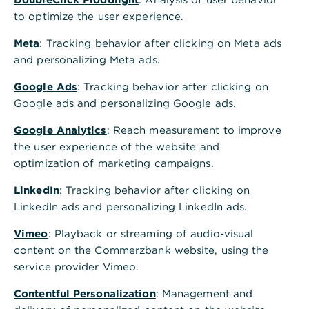
,
Commerzbank Minikredit
to optimize the user experience.
Erweitern Sie Ihren finanziellen Spielraum,
Meta
: Tracking behavior after clicking on Meta ads
wenn es eng wird. Ganz einfach, flexibel
and personalizing Meta ads.
und günstig.
Google Ads
: Tracking behavior after clicking on
Google ads and personalizing Google ads.
Persönliches Angebot erstellen
Google Analytics
: Reach measurement to improve
the user experience of the website and
optimization of marketing campaigns.
LinkedIn
: Tracking behavior after clicking on
LinkedIn ads and personalizing LinkedIn ads.
*Effektiver Jahreszins 3,29% p.a., gebundener
Sollzins 3,24% p.a., Laufzeit 12 Monate,
Vimeo
: Playback or streaming of audio-visual
Nettodarlehensbetrag 3.000 Euro, 12 Monatsraten
content on the Commerzbank website, using the
zu 254,41 Euro, Gesamtbetrag 3.052,93 Euro. Der
service provider Vimeo.
Zinssatz ist abhängig von Laufzeit und Bonität. /
Contentful Personalization
: Management and
Gesetzlich erforderliches, repräsentatives