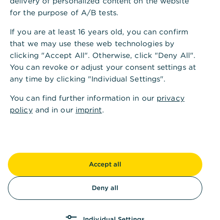
delivery of personalized content on the website
Beispiel: Effektiver Jahreszins 6,64% p.a.,
for the purpose of A/B tests.
gebundener Sollzins 6,45% p.a., Laufzeit 60
Monate, Nettodarlehensbetrag 10.000 Euro, 60
If you are at least 16 years old, you can confirm
Monatsraten zu 195,41 Euro, Gesamtbetrag
that we may use these web technologies by
11.724,55 Euro. Darlehensgeber ist die
clicking "Accept All". Otherwise, click "Deny All".
Commerzbank AG, Kaiserplatz, 60311 Frankfurt am
You can revoke or adjust your consent settings at
Main.
any time by clicking "Individual Settings".
You can find further information in our
privacy
policy
and in our
imprint
.
** Warten Sie nicht länger
und sichern Sie sich Ihren
Accept all
Zinsvorteil!
Deny all
Individual Settings