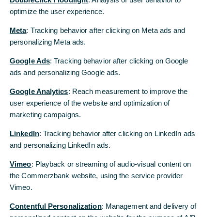
optimize the user experience.
...und zwar von 18 Punkten im Oktober auf
nun 26 Punkte. Haupttreiber bleibt die
Meta
: Tracking behavior after clicking on Meta ads and
Geldpolitik. Das weltwirtschaftliche Umfeld
personalizing Meta ads.
hat sich hingegen nur geringfügig
Google Ads
: Tracking behavior after clicking on Google
verbessert, und auch an den
ads and personalizing Google ads.
Devisenmärkten hielten sich die
Google Analytics
: Reach measurement to improve the
Bewegungen in Grenzen. Mit dem weiteren
user experience of the website and optimization of
Plus im November nährt der Early Bird die
marketing campaigns.
Hoffnungen auf eine Belebung der
LinkedIn
Konjunktur im kommenden Jahr.
: Tracking behavior after clicking on LinkedIn ads
and personalizing LinkedIn ads.
Der Early Bird kennt weiter nur eine Richtung:
Vimeo
: Playback or streaming of audio-visual content on
nach oben! Im November hat er erneut zugelegt,
the Commerzbank website, using the service provider
und zwar um 8 Punkte auf nun 26 Punkte.
Vimeo.
Ausschlaggebend hierfür war in erster Linie erneut
die Geldpolitik. So ist der kurzfristige Realzins
Contentful Personalization
: Management and delivery of