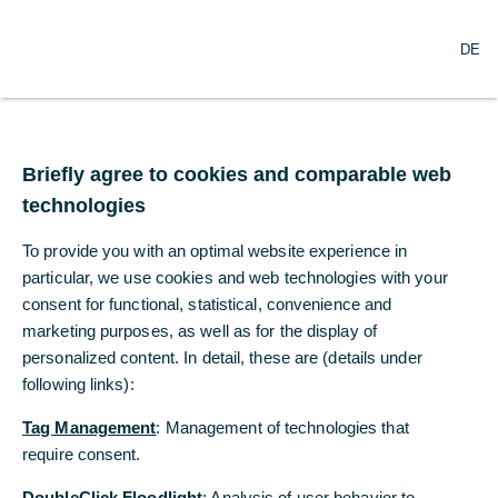
N
Suche
DE
a
v
i
g
Deutschland – Early Bird
a
t
Briefly agree to cookies and comparable web
steigt und steigt
i
technologies
o
n
Unser Frühindikator für die deutsche
To provide you with an optimal website experience in
ö
Wirtschaft ist im November erneut deutlich
f
particular, we use cookies and web technologies with your
gestiegen...
f
consent for functional, statistical, convenience and
n
marketing purposes, as well as for the display of
e
personalized content. In detail, these are (details under
Dr. Ralph Solveen
n
following links):
Commerzbank Economic Research
Tag Management
: Management of technologies that
06.12.2024
require consent.
DoubleClick Floodlight
: Analysis of user behavior to