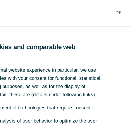
Suche
DE
nzern
DE
arch
Service
ookies and comparable web
Early
mal website experience in particular, we use
s with your consent for functional, statistical,
purposes, as well as for the display of
ail, these are (details under following links):
 im Oktober
ment of technologies that require consent.
kte.
Analysis of user behavior to optimize the user