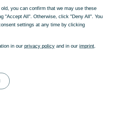
 Dabei ist der
rs old, you can confirm that we may use these
ließlich auf ein
g "Accept All". Otherwise, click "Deny All". You
en Zinserhöhungen
onsent settings at any time by clicking
en dürften, zumal
 anderen
ation in our
privacy policy
and in our
imprint
.
naten kaum etwas
eit der deutschen
s einem Jahr kaum
zeit weder
hwache
l
ücksichtigten
für den Euroraum
itt und bremsen