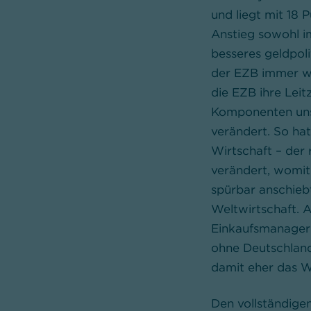
und liegt mit 18 P
Anstieg sowohl i
besseres geldpol
der EZB immer we
die EZB ihre Lei
Komponenten uns
verändert. So hat
Wirtschaft – der 
verändert, womit
spürbar anschieb
Weltwirtschaft. A
Einkaufsmanagerin
ohne Deutschland
damit eher das 
Den vollständige