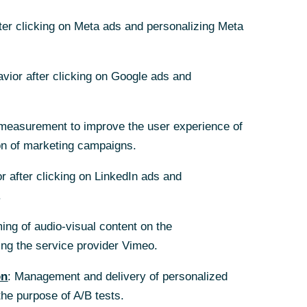
08.11.2024
fter clicking on Meta ads and personalizing Meta
avior after clicking on Google ads and
e stetige
measurement to improve the user experience of
on of marketing campaigns.
führen. Auch
r bleibt,
r after clicking on LinkedIn ads and
ende
.
 bis ins
ing of audio-visual content on the
h
g the service provider Vimeo.
on
: Management and delivery of personalized
the purpose of A/B tests.
in Folge zugelegt