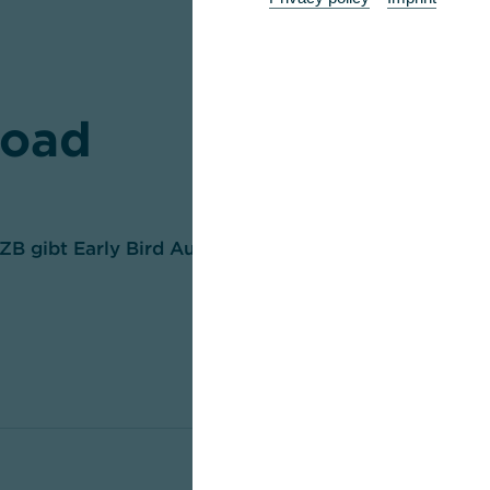
oad
B gibt Early Bird Auftrieb (pdf, 114