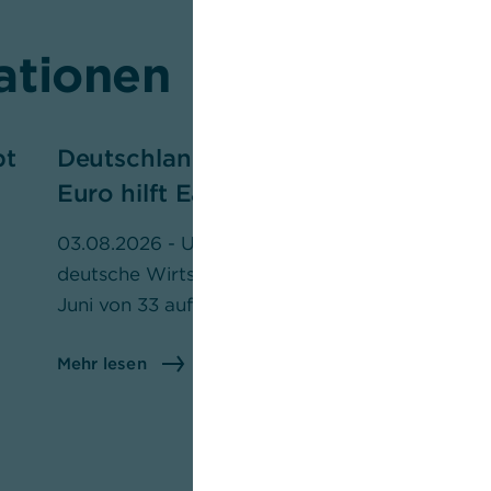
ationen
bt
Deutschland – Schwächerer
D
Euro hilft Early Bird
19
de
03.08.2026 - Unser Frühindikator für die
Ma
deutsche Wirtschaft, der Early Bird, ist im
ge
Juni von 33 auf 30 Punkte gefallen.
Me
Mehr lesen