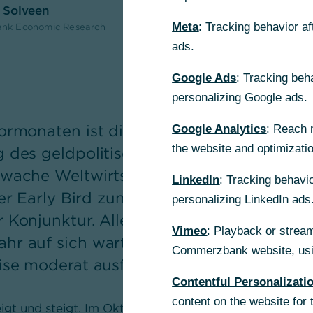
h Solveen
Meta
: Tracking behavior a
nk Economic Research
ads.
Google Ads
: Tracking beh
personalizing Google ads.
rmonaten ist dies nahezu alleine auf ein
Google Analytics
: Reach 
the website and optimizati
 des geldpolitischen Umfeldes zurückzu
wache Weltwirtschaft ein Belastungsfakto
LinkedIn
: Tracking behavio
 der Early Bird zunehmend eine bevorsteh
personalizing LinkedIn ads
Konjunktur. Allerdings dürfte diese wohl
Vimeo
: Playback or stream
r auf sich warten lassen und dann auc
Commerzbank website, usin
ise moderat ausfallen.
Contentful Personalizati
content on the website for 
eigt und steigt. Im Oktober hat er den zehnten Monat 