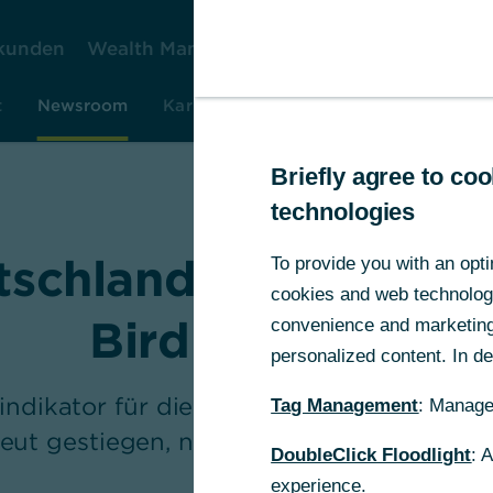
kunden
Wealth Management
Firmenkunden
Ko
t
Newsroom
Karriere
Investor Relations
Rese
Briefly agree to c
technologies
schland – EZB gibt 
To provide you with an opti
cookies and web technologie
Bird Auftrieb
convenience and marketing 
personalized content. In det
indikator für die deutsche Wirtschaft ist
Tag Management
: Manage
eut gestiegen, nämlich von 14 auf 18 Pun
DoubleClick Floodlight
: 
experience.