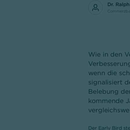
Dr. Ralp
Commerzba
Wie in den Vo
Verbesserung
wenn die sch
signalisiert
Belebung der 
kommende Jah
vergleichswe
Der Early Bird st