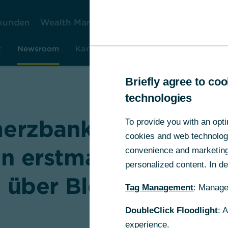
kunden
Wealth Management
Firmenkunden
Ko
t
Newsroom
Karriere
Investor Relations
Rese
Briefly agree to c
technologies
rzbank und thysse
To provide you with an opti
cookies and web technologie
n erstmalig FX-Tran
convenience and marketing 
personalized content. In det
über Blockchain ab
Tag Management
: Manage
DoubleClick Floodlight
: 
experience.