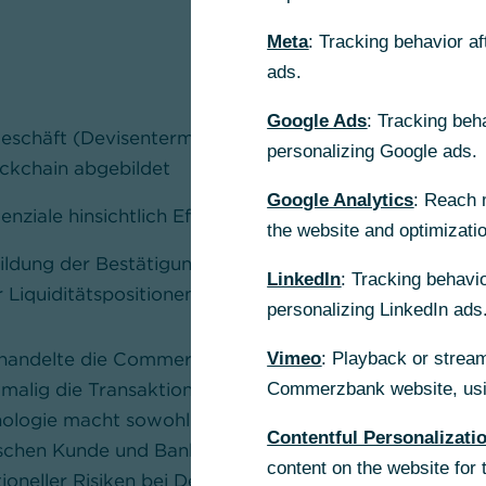
Meta
: Tracking behavior a
ads.
Google Ads
: Tracking beh
schäft (Devisentermingeschäft) erstmals erfolgreich
personalizing Google ads.
ockchain abgebildet
Google Analytics
: Reach 
enziale hinsichtlich Effizienzsteigerung beim Bestätig
the website and optimizati
ldung der Bestätigung in Echtzeit können Treasurer ei
LinkedIn
: Tracking behavio
r Liquiditätspositionen erhalten
personalizing LinkedIn ads
 handelte die Commerzbank mit thyssenkrupp ein FX 
Vimeo
: Playback or stream
tmalig die Transaktion unmittelbar in der Blockchain a
Commerzbank website, usin
ologie macht sowohl eine manuelle als auch eine halb
Contentful Personalizati
hen Kunde und Bank überflüssig und garantiert so ein
content on the website for 
ioneller Risiken bei Devisengeschäften. Der EUR/PL