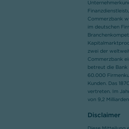
Unternehmerkunde
Finanzdienstleist
Commerzbank wic
im deutschen Fir
Branchenkompeten
Kapitalmarktprod
zwei der weltweit
Commerzbank eine
betreut die Bank
60.000 Firmenkund
Kunden. Das 1870 
vertreten. Im Jah
von 9,2 Milliarden
Disclaimer
Diese Mitteilung 