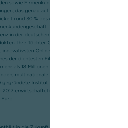
n sowie Firmenkunden – bietet die Bank ein umfasse
ungen, das genau auf die Bedürfnisse ihrer Kunden zuge
kelt rund 30 % des deutschen Außenhandels ab und i
menkundengeschäft. Zudem ist die Bank aufgrund ihr
z in der deutschen Wirtschaft ein führender Anbiete
ukten. Ihre Töchter Comdirect in Deutschland und mB
 innovativsten Onlinebanken. Mit ungefähr 1.000 Filial
s der dichtesten Filialnetze der deutschen Privatba
 mehr als 18 Millionen Privat- und Unternehmerkunden
en, multinationale Konzerne, Finanzdienstleister und 
gegründete Institut ist an allen wichtigen Börsenplät
r 2017 erwirtschaftete es mit rund 49.300 Mitarbeiter
 Euro.
enthält in die Zukunft gerichtete Aussagen. Dabei hand