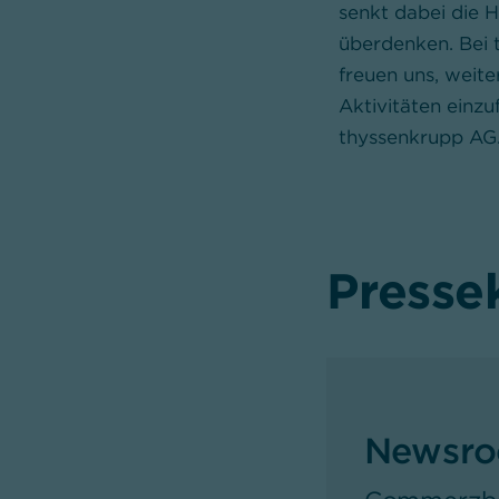
senkt dabei die H
überdenken. Bei 
freuen uns, weit
Aktivitäten einz
thyssenkrupp AG
Presse
Newsr