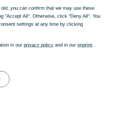
on thyssenkrupp
rs old, you can confirm that we may use these
e Bestätigung der
g "Accept All". Otherwise, click "Deny All". You
-Ledger-
onsent settings at any time by clicking
ungsabgleichs ein
ation in our
privacy policy
and in our
imprint
.
vorstand Fixed
ment,
d-Ledger-
ieren kann. Die
l
nd die
ehmen.“
 ersten Mal einen
ie Möglichkeit,
in anzubieten,