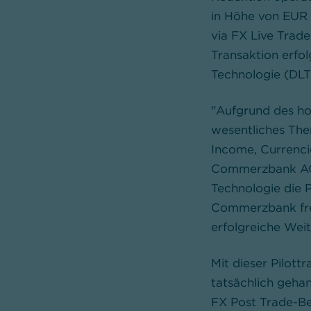
in Höhe von EUR 
via FX Live Trad
Transaktion erfo
Technologie (DLT
"Aufgrund des ho
wesentliches The
Income, Currenc
Commerzbank AG. 
Technologie die P
Commerzbank freu
erfolgreiche Wei
Mit dieser Pilot
tatsächlich geha
FX Post Trade-Be