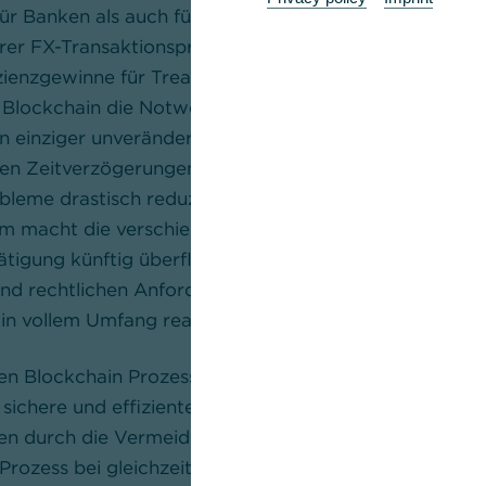
ür Banken als auch für Unternehmen künftig erhebliche
erer FX-Transaktionsprozess sowie eine Echtzeit-Bestä
ienzgewinne für Treasurer geschaffen. Darüber hinaus 
lockchain die Notwendigkeit eines Transaktionsabgle
in einziger unveränderlicher Datensatz auf der Blockc
en Zeitverzögerungen, operative Handelsrisiken, manu
eme drastisch reduziert. Das auf der Blockchain-Tec
m macht die verschiedenen Lösungen von Drittanbiete
tigung künftig überflüssig. Jedoch müssen sich die te
und rechtlichen Anforderungen weiterentwickeln, um d
in vollem Umfang realisieren zu können.
den Blockchain Prozess zeigt uns, wie man Marktteilne
sichere und effiziente Weise verbinden kann und dabei
en durch die Vermeidung von externen Softwarelösung
Prozess bei gleichzeitig maximaler Transparenz der Liq