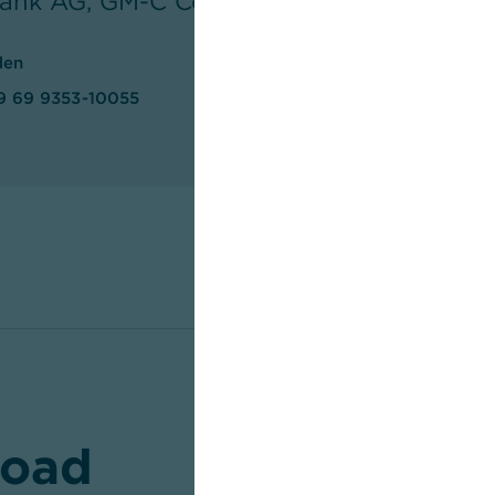
nk AG, GM-C Corporate Communication
den
9 69 9353-10055
oad