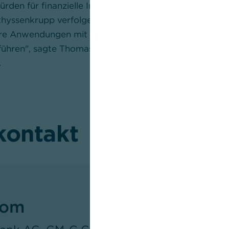
ürden für finanzielle Integration und lässt uns besteh
thyssenkrupp verfolgen wir die digitale Entwicklung s
ere Anwendungen mit entsprechendem Nutzen für unse
uführen", sagte Thomas Empelmann, Leiter Corporate F
.
kontakt
oom