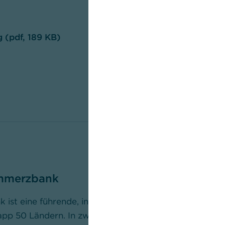
 (pdf, 189 KB)
mmerzbank
ist eine führende, international agierende Geschäfts
app 50 Ländern. In zwei Geschäftsbereichen – Privat- 