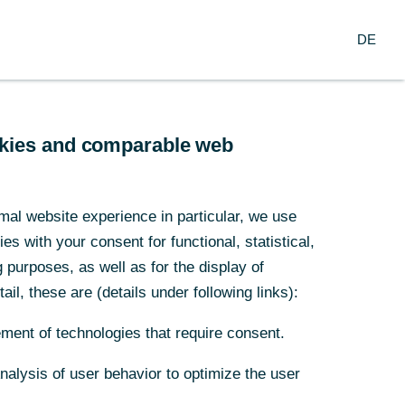
Suche
DE
nzern
DE
arch
Service
ookies and comparable web
nkrupp
mal website experience in particular, we use
s with your consent for functional, statistical,
saktion
purposes, as well as for the display of
ail, these are (details under following links):
ment of technologies that require consent.
Analysis of user behavior to optimize the user