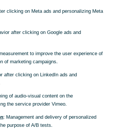
fter clicking on Meta ads and personalizing Meta
avior after clicking on Google ads and
 mit einem DAX-
measurement to improve the user experience of
ungsabgleich
on of marketing campaigns.
ne aktuelle
r after clicking on LinkedIn ads and
.
Forward und
ing of audio-visual content on the
b. Der Einsatz der
g the service provider Vimeo.
automatisierte
on
: Management and delivery of personalized
e signifikante
the purpose of A/B tests.
N-FX-Forward-Deal