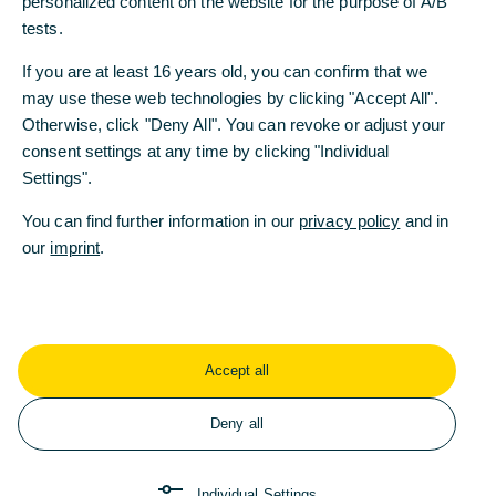
personalized content on the website for the purpose of A/B
Leiter Corporate Equity Distribution und
tests.
stellvertretender Leiter Research der
Commerzbank. „Vor dem Hintergrund der mit
If you are at least 16 years old, you can confirm that we
MiFID II verbundenen Kürzung von Brokerlisten ist
may use these web technologies by clicking "Accept All".
die Qualität noch bedeutender geworden. Deshalb
Otherwise, click "Deny All". You can revoke or adjust your
werden wir dieses Jahr die Analyse kleinerer und
consent settings at any time by clicking "Individual
mittlerer Unternehmen konsequent ausbauen, um
Settings".
unsere exzellente Vernetzung im deutschen Markt
You can find further information in our
privacy policy
and in
weiter zu unterstreichen.“
our
imprint
.
Vier der besten Analysten aus der Kategorie
„Germany: Country Research“ arbeiten bei der
Commerzbank. Achim Matzke, Leiter Technical
Analysis & Index Research, führt erneut die
Accept all
individuelle Rangliste an. Daneben wurden
Andreas Hürkamp (Platz 3), Petra von
Deny all
Kerssenbrock (Platz 6) und Heike Pauls (Platz 8)
in dieser Kategorie ausgezeichnet. In der
Gesamtplatzierung für „Germany: Country
Individual Settings