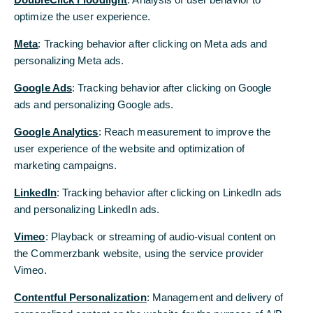
„Leading Brokerage Firm“ in Deutschland
optimize the user experience.
Top-3-Analysten für „Germany: Small & Mid
Meta
: Tracking behavior after clicking on Meta ads and
Caps Research“ arbeiten bei Commerzbank
personalizing Meta ads.
Google Ads
: Tracking behavior after clicking on Google
Bei der wichtigsten Befragung von Aktienprofis in
ads and personalizing Google ads.
Europa hat die Commerzbank ihre Spitzenposition
im Aktien-Research und -Sales für Deutschland
Google Analytics
: Reach measurement to improve the
verteidigt. In der diesjährigen Extel-Umfrage
user experience of the website and optimization of
konnte die Bank zum siebten Mal in Folge den
marketing campaigns.
ersten Platz als „Germany: Leading Brokerage
Firm“ erzielen. Bei der Befragung von etwa 11.000
LinkedIn
: Tracking behavior after clicking on LinkedIn ads
Experten für den europäischen Aktienmarkt
and personalizing LinkedIn ads.
konnten die Analysten und Sales-Mitarbeiter der
Vimeo
: Playback or streaming of audio-visual content on
Commerzbank auch mehrere Einzelrankings für
the Commerzbank website, using the service provider
sich entscheiden.
Vimeo.
„Die Qualität und die Stabilität des Research war
Contentful Personalization
: Management and delivery of
immer entscheidend“, sagte Christoph Dolleschal,