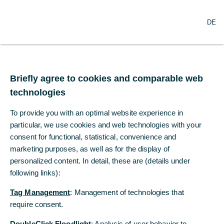
N
Suche
DE
a
v
i
g
Commerzbank
a
t
Briefly agree to cookies and comparable web
verteidigt
i
technologies
o
Spitzenposition für
n
To provide you with an optimal website experience in
ö
Aktien-Research und -
f
particular, we use cookies and web technologies with your
f
consent for functional, statistical, convenience and
Sales in Deutschland
n
marketing purposes, as well as for the display of
e
personalized content. In detail, these are (details under
n
following links):
06.06.2018
Tag Management
: Management of technologies that
require consent.
Commerzbank laut Extel-Umfrage erneut
DoubleClick Floodlight
: Analysis of user behavior to