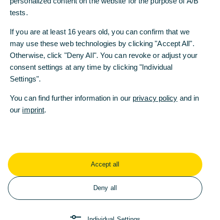
personalized content on the website for the purpose of A/B
Wohle der Commerzbank und ihrer Mitarbeitenden
tests.
erfüllen“, sagt Sabine Schmittroth.
If you are at least 16 years old, you can confirm that we
Helmut Gottschalk, Aufsichtsratsvorsitzender der
may use these web technologies by clicking "Accept All".
Commerzbank, erklärte: „Die Verdienste von
Otherwise, click "Deny All". You can revoke or adjust your
Sabine Schmittroth um die Commerzbank sind
consent settings at any time by clicking "Individual
unbestritten. Sie hat einen wesentlichen Beitrag
Settings".
dazu geleistet, dass die Transformation zur
You can find further information in our
privacy policy
and in
digitalen Beratungsbank für Deutschland so gut
our
imprint
.
vorankommt. Respekt und Dank gebührt ihr vor
allem für die Doppelverantwortung, die sie gut ein
Jahr lang mit großem Erfolg für das
Personalressort und das Segment Privat- und
Unternehmerkunden übernommen hatte. Wir
Accept all
wissen sehr zu schätzen, dass Frau Schmittroth
das Personalressort mit ungebrochenem Einsatz
Deny all
noch bis Jahresende führen und damit eine
reibungslose Nachfolgelösung gewährleisten
wird.“
Individual Settings