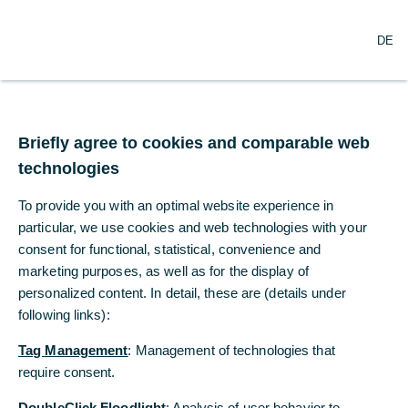
N
Suche
DE
a
v
i
g
Sabine Schmittroth
a
t
Briefly agree to cookies and comparable web
verlässt die
i
technologies
o
Commerzbank zum
n
To provide you with an optimal website experience in
ö
Jahresende
f
particular, we use cookies and web technologies with your
f
consent for functional, statistical, convenience and
n
marketing purposes, as well as for the display of
16.02.2022
e
personalized content. In detail, these are (details under
n
following links):
Tag Management
: Management of technologies that
Sabine Schmittroth, Personalvorständin und
require consent.
Arbeitsdirektorin der Commerzbank, hat sich im
Einklang mit ihrer persönlichen Lebensplanung
DoubleClick Floodlight
: Analysis of user behavior to