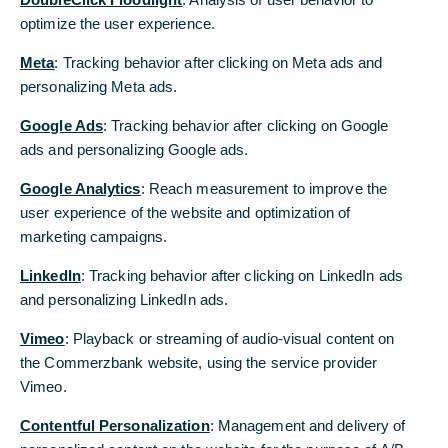
entschieden, die Bank zum Jahresende mit Ablauf
optimize the user experience.
ihres Vertrags zu verlassen. Aufsichtsrat und
Meta
: Tracking behavior after clicking on Meta ads and
Vorstand der Bank nehmen diese Entscheidung mit
personalizing Meta ads.
Bedauern zur Kenntnis. Der Aufsichtsrat der Bank
wird in Kürze die Nachfolgesuche einleiten.
Google Ads
: Tracking behavior after clicking on Google
ads and personalizing Google ads.
„Seit Herbst letzten Jahren ist bei mir der Wunsch
gereift, nach 38 Jahren Commerzbank in eine neue
Google Analytics
: Reach measurement to improve the
Lebensphase einzutreten. Der Moment dafür ist
user experience of the website and optimization of
günstig. Denn bis zum Jahresende werden wir den
marketing campaigns.
Großteil der personalwirtschaftlichen
Transformation auf den Weg gebracht haben.
LinkedIn
: Tracking behavior after clicking on LinkedIn ads
Dass nach einem aufreibenden Stellenabbau das
and personalizing LinkedIn ads.
verantwortliche Vorstandsmitglied eine neue
Vimeo
: Playback or streaming of audio-visual content on
berufliche Perspektive sucht, ist keineswegs
the Commerzbank website, using the service provider
ungewöhnlich. Ich mache nun den Weg frei, die
Vimeo.
Verantwortung für mein Ressort in neue Hände zu
geben. Bis es so weit ist, werde ich aber – wie
Contentful Personalization
: Management and delivery of
bisher – meine Aufgabe mit vollem Einsatz zum