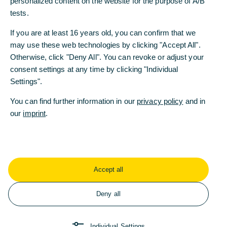
personalized content on the website for the purpose of A/B
insgesamt 610 Millionen Euro im vierten Quartal
tests.
2020 zu buchen. Diese entfallen auf den Abbau
von 2.300 Vollzeitstellen. Die Bildung der
If you are at least 16 years old, you can confirm that we
Rückstellungen steht noch unter dem Vorbehalt
may use these web technologies by clicking "Accept All".
der Zustimmung des Wirtschaftsprüfers.
Otherwise, click "Deny All". You can revoke or adjust your
consent settings at any time by clicking "Individual
„Wie angekündigt, buchen wir im vierten Quartal
Settings".
zusätzliche Restrukturierungsaufwendungen.
Damit schaffen wir die Basis für zwingend
You can find further information in our
privacy policy
and in
notwendige künftige Einsparungen“, sagte Bettina
our
imprint
.
Orlopp, Finanzvorständin der Commerzbank.
Im dritten Quartal 2020 hatte die Bank bereits
Restrukturierungsrückstellungen in Höhe von rund
200 Millionen Euro unter anderem für ein
Accept all
Altersteilzeitprogramm gebildet. Aus dieser
Maßnahme sowie aus den im vierten Quartal
Deny all
gebildeten Rückstellungen resultiert ein geplanter
Abbau von rund 2.900 Vollzeitstellen. Die Bank
Individual Settings