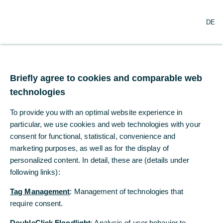
N
Suche
DE
a
v
i
g
Commerzbank bucht
a
t
Briefly agree to cookies and comparable web
weitere
i
technologies
o
Restrukturierungsaufwe
n
To provide you with an optimal website experience in
ö
ndungen für
f
particular, we use cookies and web technologies with your
f
consent for functional, statistical, convenience and
Kostensenkungen
n
marketing purposes, as well as for the display of
e
personalized content. In detail, these are (details under
n
following links):
28.12.2020
Tag Management
: Management of technologies that
require consent.
Bank und Konzernbetriebsrat haben sich in
DoubleClick Floodlight
: Analysis of user behavior to