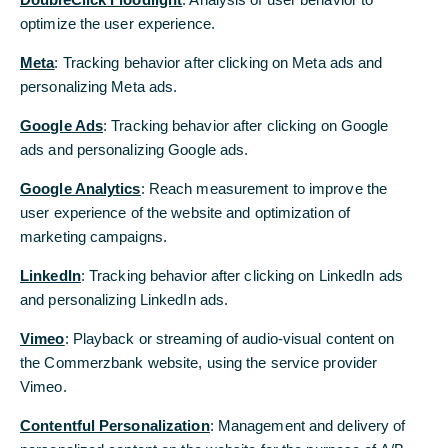
weiterem Schritt über die Planung von
optimize the user experience.
Restrukturierungsmaßnahmen im Zeitraum 2021
- 2024 geeinigt
Meta
: Tracking behavior after clicking on Meta ads and
personalizing Meta ads.
Weitere Rückstellungen für den 2019
angekündigten Stellenabbau beschlossen
Google Ads
: Tracking behavior after clicking on Google
ads and personalizing Google ads.
Bettina Orlopp: „Mit den weiteren
Rückstellungen schaffen wir die Basis für
Google Analytics
: Reach measurement to improve the
zwingend notwendige künftige Einsparungen“
user experience of the website and optimization of
marketing campaigns.
Die Commerzbank hat sich mit dem
LinkedIn
: Tracking behavior after clicking on LinkedIn ads
Konzernbetriebsrat in einem weiteren Schritt über
and personalizing LinkedIn ads.
die Planung von Restrukturierungsmaßnahmen im
Zeitraum von 2021 bis 2024 geeinigt. Diese
Vimeo
: Playback or streaming of audio-visual content on
basieren auf der bestehenden Beschlusslage für
the Commerzbank website, using the service provider
die Strategie Commerzbank 5.0. In der Folge hat
Vimeo.
der Vorstand beschlossen, weitere Rückstellungen
Contentful Personalization
: Management and delivery of
für Restrukturierungsmaßnahmen in Höhe von