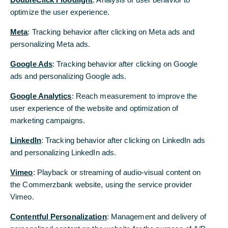
optimize the user experience.
Erste EZB-Zinserhöhung in weiter Ferne
Meta
: Tracking behavior after clicking on Meta ads and
personalizing Meta ads.
Die westlichen Volkswirtschaften blicken auf ein
Jahr mit starkem Wachstum zurück. Selbst im
Google Ads
: Tracking behavior after clicking on Google
lange kriselnden Euroraum zeigt sich mittlerweile
ads and personalizing Google ads.
ein breiter Aufschwung. Die USA und
Deutschland nähern sich der Vollbeschäftigung.
Google Analytics
: Reach measurement to improve the
Trotzdem ist die Politik der meisten
user experience of the website and optimization of
Zentralbanken weiterhin expansiv ausgerichtet.
marketing campaigns.
„Wie schnell sich die Notenbanken von der
LinkedIn
: Tracking behavior after clicking on LinkedIn ads
lockeren Geldpolitik verabschieden, hängt davon
and personalizing LinkedIn ads.
ab, wie sich die Inflation im kommenden Jahr
entwickelt“, erläuterte Commerzbank-
Vimeo
: Playback or streaming of audio-visual content on
Chefvolkswirt Jörg Krämer am Freitag in
the Commerzbank website, using the service provider
Frankfurt. Dies wiederum beeinflusse die
Vimeo.
Entwicklung der Aktien- und Anleihenmärkte
Contentful Personalization
sowie des Dollar.
: Management and delivery of