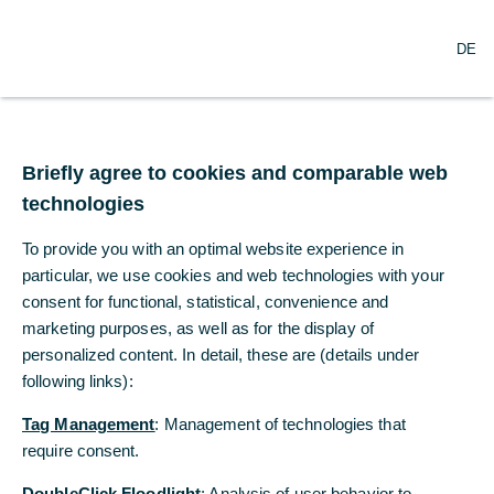
N
Suche
DE
a
v
i
g
Commerzbank-
a
t
Briefly agree to cookies and comparable web
Research
i
technologies
o
n
Inflation wird 2018 zum entscheidenden
To provide you with an optimal website experience in
ö
Faktor
f
particular, we use cookies and web technologies with your
f
consent for functional, statistical, convenience and
n
08.12.2017
marketing purposes, as well as for the display of
e
personalized content. In detail, these are (details under
n
following links):
Starkes Wirtschaftswachstum in USA und
Tag Management
: Management of technologies that
Euroraum
require consent.
Chefvolkswirt Krämer: „Deutschland boomt“
DoubleClick Floodlight
: Analysis of user behavior to