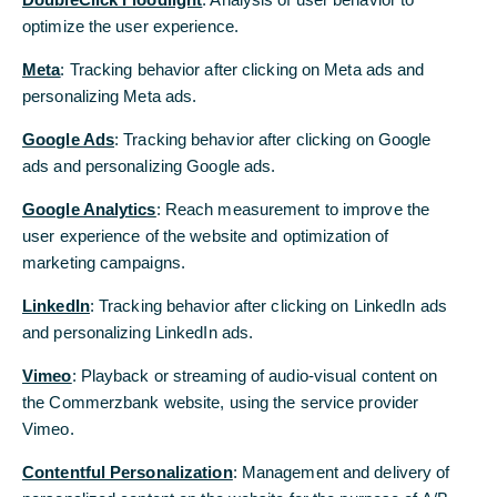
sinken
optimize the user experience.
Eigener Bankbetrieb soll bereits bis 2040 „Net-
Meta
: Tracking behavior after clicking on Meta ads and
Zero“ werden
personalizing Meta ads.
Die Commerzbank ist der Net-Zero Banking
Google Ads
: Tracking behavior after clicking on Google
Alliance von UNEP FI, der Finanz-Initiative des
ads and personalizing Google ads.
Umweltprogramms der Vereinten Nationen,
Google Analytics
: Reach measurement to improve the
beigetreten. Als eines der ersten Institute weltweit
user experience of the website and optimization of
verpflichtet sich die Commerzbank damit, ihren
marketing campaigns.
CO2-Ausstoß bestmöglich zu reduzieren. Ziel ist
eine auf netto Null reduzierte CO2-Bilanz des
LinkedIn
: Tracking behavior after clicking on LinkedIn ads
gesamten Kredit- und Investmentportfolios der
and personalizing LinkedIn ads.
Bank bis spätestens 2050. Für den eigenen
Bankbetrieb strebt die Bank bereits für 2040 an,
Vimeo
: Playback or streaming of audio-visual content on
die CO2-Emissionen auf Null zu senken. „Mit der
the Commerzbank website, using the service provider
freiwilligen Net-Zero-Verpflichtung unterstreichen
Vimeo.
wir unsere Entschlossenheit, die nachhaltige
Contentful Personalization
: Management and delivery of
Transformation von Wirtschaft und Gesellschaft