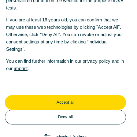
personalized content on the website for the purpose of A/B
aktiv mitzugestalten. Im Vorfeld der diesjährigen
tests.
Weltklimakonferenz in Glasgow, deren
bedeutendstes Thema die Umsetzung des Pariser
If you are at least 16 years old, you can confirm that we
Klimaabkommens ist, senden wir damit ein
may use these web technologies by clicking "Accept All".
deutliches Signal“, sagt Manfred Knof,
Otherwise, click "Deny All". You can revoke or adjust your
Vorstandsvorsitzender der Commerzbank.
consent settings at any time by clicking "Individual
Settings".
Bereits 2019 hat die Commerzbank die Principles
for Responsible Banking der UNEP FI
You can find further information in our
privacy policy
and in
unterzeichnet und sich grundsätzlich dazu
our
imprint
.
verpflichtet, die Realwirtschaft bei ihrer
Transformation zu unterstützen. „Mit dem Net-
Zero-Commitment gehen wir einen wesentlichen
und konsequenten Schritt weiter“, betont Knof.
Accept all
Ihre eigenen CO2-Emissionen hat die
Commerzbank im Vergleich zu 2007 um mehr als
Deny all
70% reduziert, ihr Bankbetrieb ist bereits seit 2015
klimaneutral.
Individual Settings