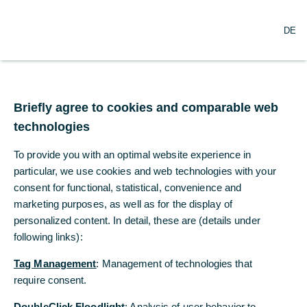
N
Suche
DE
a
v
i
g
Commerzbank wird
a
t
Briefly agree to cookies and comparable web
„Net-Zero“-Bank
i
technologies
o
n
To provide you with an optimal website experience in
21.04.2021
ö
f
particular, we use cookies and web technologies with your
f
consent for functional, statistical, convenience and
n
marketing purposes, as well as for the display of
e
Beitritt zur Net-Zero Banking Alliance von
personalized content. In detail, these are (details under
n
UNEP FI unterstreicht Nachhaltigkeits-
following links):
Engagement
Tag Management
: Management of technologies that
CO2-Ausstoß von Kredit- und
require consent.
Investmentportfolio soll bis 2050 auf netto Null
DoubleClick Floodlight
: Analysis of user behavior to