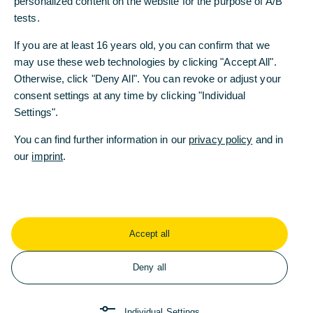
personalized content on the website for the purpose of A/B
Investmentgesellschaft NIXDORF Kapital AG aus
tests.
München fort. Vereinbart wurde der Erwerb von
rund 18 Prozent der Anteile. Über die finanziellen
If you are at least 16 years old, you can confirm that we
Details der Beteiligung wurde Stillschweigen
may use these web technologies by clicking "Accept All".
vereinbart.
Otherwise, click "Deny All". You can revoke or adjust your
consent settings at any time by clicking "Individual
Umwelt, Soziales und Governance (ESG) bilden
Settings".
die Handlungsfelder der NIXDORF Kapital AG, die
von Dagmar Nixdorf, nunmehr Vorsitzende des
You can find further information in our
privacy policy
and in
Aufsichtsrats, 2016 gegründet wurde. Das
our
imprint
.
Anlagespektrum der Impact-Investment-Plattform
umfasst dabei unter anderem diverse innovative
Assetklassen wie Forst und Agrar, Life Sciences,
Biodiversitätstechnologien für Ozeane und
verschiedene Handlungsfelder wie Klima und
Accept all
Wasser. „Mit dem Namen NIXDORF stehe ich für
mittelständisches Agieren in sozialer
Deny all
Verantwortung. Auf diese Weise begleiten wir
Investoren durch die Transformation, vermehren
Individual Settings