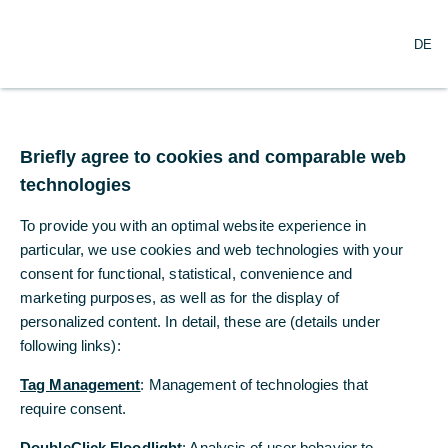
N
Suche
DE
a
v
i
g
Commerzbank setzt
a
t
Briefly agree to cookies and comparable web
Ausbau im nachhaltigen
i
technologies
o
Asset-Management
n
To provide you with an optimal website experience in
ö
durch
f
particular, we use cookies and web technologies with your
f
consent for functional, statistical, convenience and
Minderheitsbeteiligung
n
marketing purposes, as well as for the display of
e
personalized content. In detail, these are (details under
an NIXDORF Kapital AG
n
following links):
fort
Tag Management
: Management of technologies that
require consent.
21.03.2024
DoubleClick Floodlight
: Analysis of user behavior to