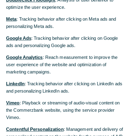
optimize the user experience.
Meta
: Tracking behavior after clicking on Meta ads and
Commerzbank beteiligt sich mit rund 18 Prozent
personalizing Meta ads.
an NIXDORF Kapital AG
Google Ads
: Tracking behavior after clicking on Google
Privat- und Unternehmerkundenvorstand
ads and personalizing Google ads.
Thomas Schaufler: „Die Minderheitsbeteiligung
an der NIXDORF Kapital AG ist ein weiterer
Google Analytics
: Reach measurement to improve the
Schritt, unsere Angebotspalette im
user experience of the website and optimization of
nachhaltigen Asset-Management auszubauen.
marketing campaigns.
Durch die Partnerschaft mit der NIXDORF
Kapital AG wird das Angebot um eine
LinkedIn
: Tracking behavior after clicking on LinkedIn ads
zukunftsträchtige Facette im Impact-
and personalizing LinkedIn ads.
Investment erweitert.“
Vimeo
: Playback or streaming of audio-visual content on
the Commerzbank website, using the service provider
Die Commerzbank AG setzt ihr Wachstum im
Vimeo.
Asset-Management mit einer
Contentful Personalization
Minderheitsbeteiligung an der Impact-
: Management and delivery of