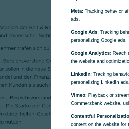
Meta
: Tracking behavior a
ads.
pekte der Belt & Road Initiative (BRI) wurden in Fra
Google Ads
: Tracking beh
nd chinesischer Sicht diskutiert
personalizing Google ads.
nehmer trafen sich zu einem offenen Austausch
Google Analytics
: Reach 
 Bereichsvorstand Corporates International Commerzb
the website and optimizati
lar sollen in die neue Seidenstraße investiert werden. 
LinkedIn
: Tracking behavio
andel und den Finanzierungsmarkt betreffen sowohl u
personalizing LinkedIn ads
chen Kunden als auch multinationale Unternehmen.“
Vimeo
: Playback or stream
bert, Bereichsvorstand Trade Finance & Cash Manage
Commerzbank website, usin
„Die Stärke der Commerzbank in der Handelsfinanzi
n dabei helfen, Geschäftsmöglichkeiten entlang der n
Contentful Personalizati
zu nutzen.“
content on the website for 