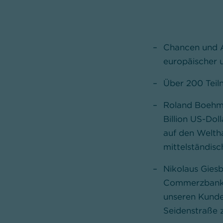
Chancen und As
europäischer u
Über 200 Teil
Roland Boehm,
Billion US-Dol
auf den Welth
mittelständis
Nikolaus Gies
Commerzbank: 
unseren Kunde
Seidenstraße 