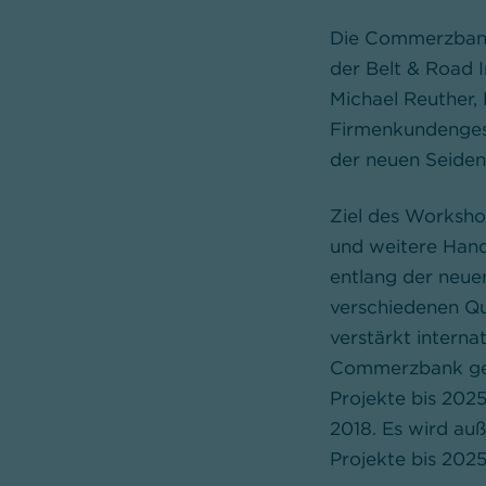
Die Commerzbank 
der Belt & Road I
Michael Reuther, 
Firmenkundengesc
der neuen Seidens
Ziel des Workshop
und weitere Hand
entlang der neue
verschiedenen Qu
verstärkt intern
Commerzbank geht
Projekte bis 2025
2018. Es wird au
Projekte bis 2025