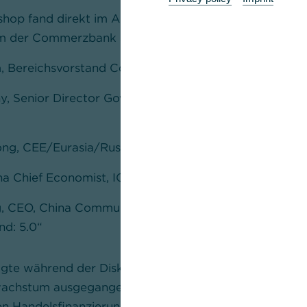
hop fand direkt im Anschluss an das Global-Economy
 der Commerzbank statt. Auf dem Podium diskutiert
 Bereichsvorstand Corporates International, Comme
y, Senior Director Government Affairs Asia/BRI Task 
ong, CEE/Eurasia/Russia China Business Group Leade
ina Chief Economist, ICBC Standard Bank
g, CEO, China Communications Holding, und Herausge
nd: 5.0“
te während der Diskussion: „Da von einem weiterhin 
achs­tum ausgegangen wird, ist es unsere Aufgabe als 
len Handelsfinanzierung, unsere Kunden zu informieren