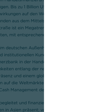
en. Bis zu 1 Billion US-Dollar sollen in die neue Seiden
wirkungen auf den Welthandel und den Finanzierungsm
nden aus dem Mittelstand als auch aus dem multinati
raße ist ein Megatrend und wir stehen allen Kunden, d
en, mit ent­sprechenden Dienstleistungen zur Seite.“
 im deutschen Außenhandel begleiten und unterstützen
institutionellen Kunden bei ihren Investitionsvorhabe
rzbank in der Handelsfinanzierung wird unseren Kund
keiten entlang der neuen Seidenstraße zu nutzen. Mit
Präsenz und einem globalen Korrespondenzbankennetz
n auf die Weltmärkte“, sagte Nikolaus Giesbert, Berei
 Cash Management der Commerzbank.
 begleitet und finanziert die Commerzbank den Welthan
en in Asien präsent; vor mehr als drei Jahrzehnten eröf