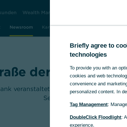
kunden
Wealth Management
Firmenkunden
Ko
t
Newsroom
Karriere
Investor Relations
Rese
Briefly agree to c
technologies
raße der Möglichkei
To provide you with an opti
cookies and web technologie
convenience and marketing 
nk veranstaltet ersten Kundenworkshop
personalized content. In det
Seidenstraße
Tag Management
: Manage
DoubleClick Floodlight
: 
experience.