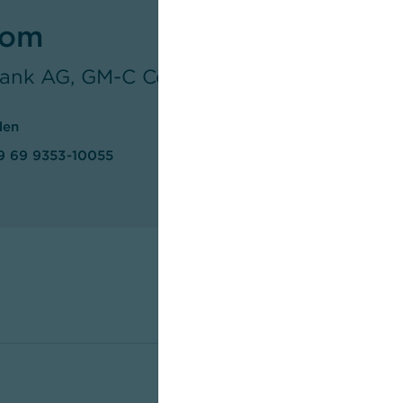
oom
nk AG, GM-C Corporate Communication
den
9 69 9353-10055