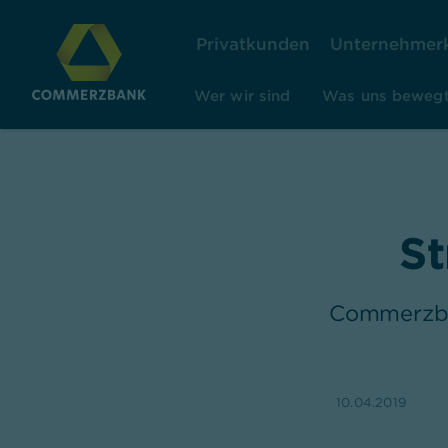
Privatkunden
Unternehmer
Wer wir sind
Was uns beweg
St
Commerzba
10.04.2019