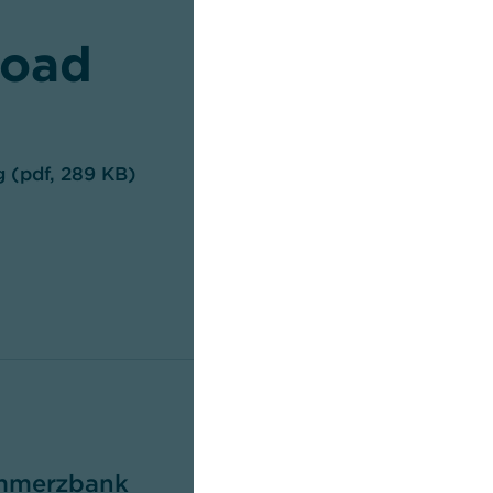
oad
g (pdf, 289 KB)
mmerzbank