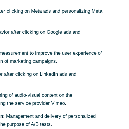
fter clicking on Meta ads and personalizing Meta
nkfurt aus
avior after clicking on Google ads and
measurement to improve the user experience of
ank: „Bis zu 1
on of marketing campaigns.
Ihre Auswirkungen
r after clicking on LinkedIn ads and
nsere
.
ing of audio-visual content on the
ment
g the service provider Vimeo.
erung wird
euen
on
: Management and delivery of personalized
the purpose of A/B tests.