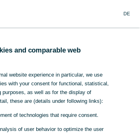
Suche
DE
nzern
DE
arch
Service
ookies and comparable web
ten
mal website experience in particular, we use
s with your consent for functional, statistical,
purposes, as well as for the display of
 zur neuen
ail, these are (details under following links):
ment of technologies that require consent.
Analysis of user behavior to optimize the user