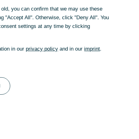
rs old, you can confirm that we may use these
n Seidenstraße –
g "Accept All". Otherwise, click "Deny All". You
nstaltung von
onsent settings at any time by clicking
den die Chancen
ation in our
privacy policy
and in our
imprint
.
h Gestalt annimmt
 den Ländern
 stammt aus
l
ren sich
er
s China in BRI-
elt so hoch wie
äge für BRI-
n.