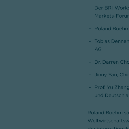
Der BRI-Works
Markets-Forum
Roland Boehm,
Tobias Denneh
AG
Dr. Darren Ch
Jinny Yan, Ch
Prof. Yu Zhan
und Deutschla
Roland Boehm sag
Weltwirtschaftsw
der internationa