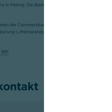
nz in Peking. Die Bank wickelt rund 30 Prozent des d
.
eten die Commerzbank und die Industrial and Commer
nba­rung („Memorandum of Understanding“) zur Unter
 BRI
kontakt