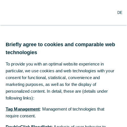
N
Suche
DE
a
v
i
g
Commerzbank Schweiz
a
t
Briefly agree to cookies and comparable web
kooperiert exklusiv mit
i
technologies
o
ODDO BHF im ECM-
n
To provide you with an optimal website experience in
ö
Geschäft
f
particular, we use cookies and web technologies with your
f
consent for functional, statistical, convenience and
n
marketing purposes, as well as for the display of
20.02.2024
e
personalized content. In detail, these are (details under
n
following links):
Tag Management
: Management of technologies that
Firmenkunden profitieren vom Aktienresearch
require consent.
der ODDO BHF
DoubleClick Floodlight
: Analysis of user behavior to