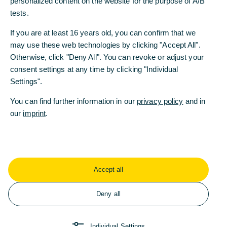
personalized content on the website for the purpose of A/B
Schweiz: „Unternehmensfinanzierungen sind unser
tests.
Kerngeschäft. Die Exklusivkooperation versetzt
uns in die Lage, unser Equity-Capital-Markets-
If you are at least 16 years old, you can confirm that we
Geschäft für Schweizer Firmenkunden und deren
may use these web technologies by clicking "Accept All".
Entscheider mit dem hervorragenden und
Otherwise, click "Deny All". You can revoke or adjust your
mehrfach ausgezeichneten Research von ODDO
consent settings at any time by clicking "Individual
BHF weiter zu stärken.“
Settings".
Christophe Tadié, Mitglied des Vorstands von
You can find further information in our
privacy policy
and in
ODDO BHF und CEO Investment Banking, sagte:
our
imprint
.
„Wir freuen uns, die erfolgreiche Zusammenarbeit
mit der Commerzbank im Bereich Equity
Brokerage & Research nun auch auf die Schweiz
auszuweiten. Nach den Partnerschaften mit
Accept all
Natixis, ABN AMRO, BBVA und RBI stellt die
Kooperation mit der Commerzbank Schweiz eine
Deny all
wichtige Ergänzung der paneuropäischen
Marktabdeckung von ODDO BHF im
Aktienbereich dar.“
Individual Settings