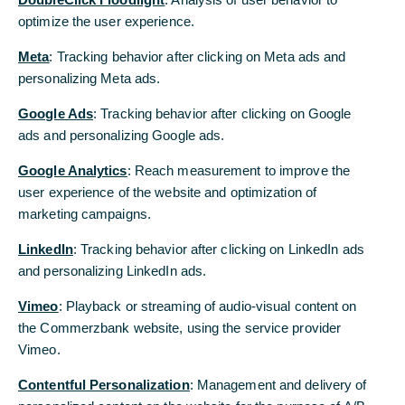
Stärkeres ECM-Geschäft zahlt auf
optimize the user experience.
Wachstumsstrategie der Commerzbank ein
Meta
: Tracking behavior after clicking on Meta ads and
personalizing Meta ads.
Die Commerzbank hat mit ODDO BHF eine
Exklusivvereinbarung für das Equity-Brokerage- &
Google Ads
: Tracking behavior after clicking on Google
Research-Geschäft in der Schweiz, einem der
ads and personalizing Google ads.
wichtigsten Eigenkapitalmärkte in Europa,
abgeschlossen. Die Exklusivvereinbarung umfasst
Google Analytics
: Reach measurement to improve the
die Durchführung von Transaktionen über alle
user experience of the website and optimization of
Equity-Capital-Markets-(ECM-)Produkte hinweg.
marketing campaigns.
Bereits seit 2021 bündeln Commerzbank und
LinkedIn
: Tracking behavior after clicking on LinkedIn ads
ODDO BHF ihre Kräfte in den Bereichen Equity
and personalizing LinkedIn ads.
Brokerage und Equity Research in Deutschland.
Vimeo
: Playback or streaming of audio-visual content on
Schon heute ist die Commerzbank der stärkste
the Commerzbank website, using the service provider
Bankpartner von ODDO BHF für das ECM-
Vimeo.
Geschäft in der Schweiz.
Contentful Personalization
: Management and delivery of
Dazu Marc Steinkat, CEO der Commerzbank