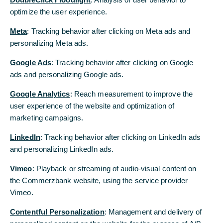
auf 12,3 % gesteigert
optimize the user experience.
Strategie „Commerzbank 4.0“ gestartet: bis
Meta
: Tracking behavior after clicking on Meta ads and
2020 wettbewerbsfähigste Bank in
personalizing Meta ads.
Deutschland bei gesteigerter Profitabilität und
Google Ads
: Tracking behavior after clicking on Google
verbesserter Kapitaleffizienz
ads and personalizing Google ads.
Ausblick 2017: Konzernüberschuss in der
Google Analytics
: Reach measurement to improve the
Größenordnung des Vorjahres erwartet
user experience of the website and optimization of
marketing campaigns.
Das
Operative Ergebnis
im Konzern lag 2016 bei
1.399 Millionen Euro, nach 1.942 Millionen Euro im
LinkedIn
: Tracking behavior after clicking on LinkedIn ads
Vorjahr. Das
Konzernergebnis
betrug im
and personalizing LinkedIn ads.
Berichtsjahr 279 Millionen Euro; darin enthalten
Vimeo
: Playback or streaming of audio-visual content on
sind eine Abschreibung auf Goodwill und sonstige
the Commerzbank website, using the service provider
immaterielle Vermögensgegenstände in Höhe von
Vimeo.
627 Millionen Euro sowie
Restrukturierungsaufwendungen in Höhe von 129
Contentful Personalization
: Management and delivery of
Millionen Euro.