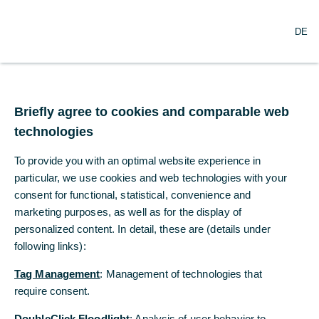
N
Suche
DE
a
v
i
g
Commerzbank
a
t
Briefly agree to cookies and comparable web
veröffentlicht
i
technologies
o
Geschäftsbericht 2016
n
To provide you with an optimal website experience in
ö
f
particular, we use cookies and web technologies with your
23.03.2017
f
consent for functional, statistical, convenience and
n
marketing purposes, as well as for the display of
e
personalized content. In detail, these are (details under
n
following links):
Geschäftsjahr 2016: solides Operatives Ergebnis
von 1,4 Mrd. Euro
Tag Management
: Management of technologies that
require consent.
Harte Kernkapitalquote bei vollständiger
Anwendung von Basel 3 per 31. Dezember 2016
DoubleClick Floodlight
: Analysis of user behavior to