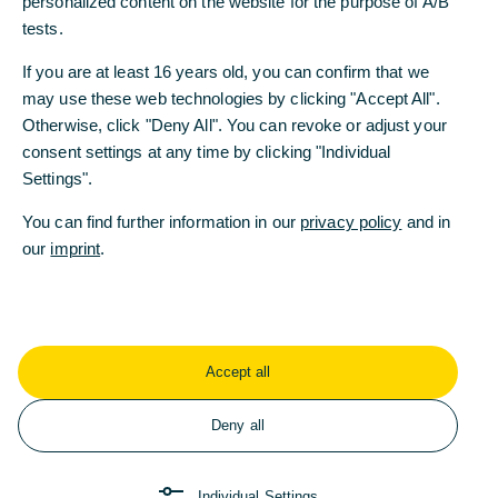
personalized content on the website for the purpose of A/B
Contracts) abbildet.
tests.
„Der Beitritt zur Enterprise Ethereum Alliance ist
If you are at least 16 years old, you can confirm that we
für uns ein weiterer wichtiger Schritt zur
may use these web technologies by clicking "Accept All".
Diversifizierung unserer Blockchain-Aktivitäten
Otherwise, click "Deny All". You can revoke or adjust your
und zum Testen unterschiedlicher
consent settings at any time by clicking "Individual
Technologiestandards“, sagte Jörg Hessenmüller,
Settings".
Bereichsvorstand Development and Strategy der
Commerzbank. „Blockchain ist eine von mehreren
You can find further information in our
privacy policy
and in
Zukunftstechnologien, die wir bei der
our
imprint
.
Commerzbank erforschen und die uns dabei helfen
sollen, unser Bankgeschäft weiterzuentwickeln.
Wir sehen hier großes Potenzial. Die Enterprise
Ethererum Alliance bietet uns die Möglichkeit,
Accept all
unsere industrieübergreifenden Kooperationen
weiter auszubauen.“
Deny all
Die Commerzbank erforscht die Blockchain-
Technologie unter anderem in einem eigenen
Individual Settings