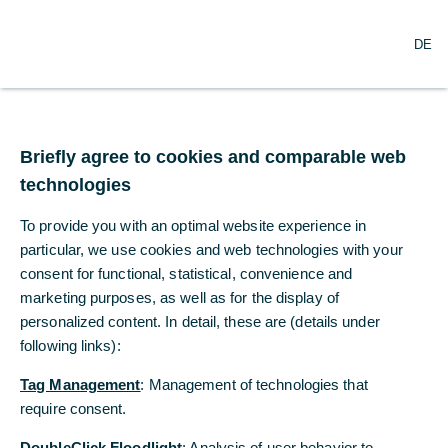
N
Suche
DE
a
v
i
g
Commerzbank tritt
a
t
Briefly agree to cookies and comparable web
Enterprise Ethereum
i
technologies
o
Alliance bei
n
To provide you with an optimal website experience in
ö
f
particular, we use cookies and web technologies with your
20.06.2018
f
consent for functional, statistical, convenience and
n
marketing purposes, as well as for the display of
e
personalized content. In detail, these are (details under
n
following links):
Weltweites Blockchain-Konsortium für
industrieübergreifende Kooperationen
Tag Management
: Management of technologies that
require consent.
Hessenmüller: „Zukunftstechnologien bergen
großes Potenzial für die Weiterentwicklung des
DoubleClick Floodlight
: Analysis of user behavior to