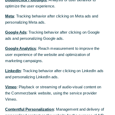
Bankgeschäfts“
optimize the user experience.
Meta
: Tracking behavior after clicking on Meta ads and
Die Commerzbank ist der Enterprise Ethereum
personalizing Meta ads.
Alliance (EEA) beigetreten. Dabei handelt es sich
um ein weltweites Blockchain-Konsortium, das
Google Ads
: Tracking behavior after clicking on Google
insbesondere industrieübergreifende
ads and personalizing Google ads.
Kooperationen in den Fokus stellt. Die Enterprise
Google Analytics
: Reach measurement to improve the
Ethereum Alliance verbindet Fortune-500-
user experience of the website and optimization of
Unternehmen, Start-ups, Wissenschaft und
marketing campaigns.
Technologieanbieter mit Ethereum-Experten. Sie
wurde 2017 ins Leben gerufen und hat sich zum
LinkedIn
: Tracking behavior after clicking on LinkedIn ads
Ziel gesetzt, auf Basis der Ethereum-Technologie
and personalizing LinkedIn ads.
eine unternehmensfähige Software zu definieren,
die in der Lage ist, komplexe und anspruchsvolle
Vimeo
: Playback or streaming of audio-visual content on
Anwendungen mit hoher Geschwindigkeit
the Commerzbank website, using the service provider
auszuführen. Ethereum ist ein verteiltes System
Vimeo.
(Distributed-Ledger-Technologie, DLT), das
Contentful Personalization
: Management and delivery of
dezentrale Programme oder Verträge (Smart