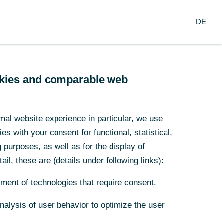
Suche
DE
nzern
DE
arch
Service
ookies and comparable web
mal website experience in particular, we use
s with your consent for functional, statistical,
purposes, as well as for the display of
ung in
ail, these are (details under following links):
ment of technologies that require consent.
Analysis of user behavior to optimize the user