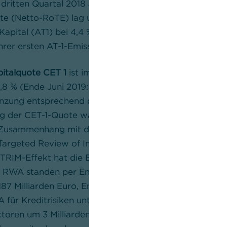
 dritten Quartal 2018 auf nun 294 Millionen Euro. Die
ite (Netto-RoTE) lag unter Berücksichtigung des Zinsk
-Kapital (AT1) bei 4,4 % (Q3 2018: 3,5 %). Anfang Juli h
ihrer ersten AT-1-Emission in Höhe von 1 Milliarde US-Do
italquote CET 1
ist im dritten Quartal leicht gesunken
8 % (Ende Juni 2019: 12,9 %). In der Quote bereits enth
zung entsprechend der Ausschüttungsquote für 2018.
g der CET-1-Quote war vor allem der Anstieg der risi
Zusammenhang mit der Überprüfung interner Risikomo
Targeted Review of Internal Models, TRIM). Den im dri
TRIM-Effekt hat die Bank durch Kapitalaufbau fast vol
e RWA standen per Ende September bei insgesamt 189 
187 Milliarden Euro, Ende September 2018: 178 Milliard
für Kreditrisiken unter Berücksichtigung genannter 
toren um 3 Milliarden Euro stiegen, blieben die RWA f