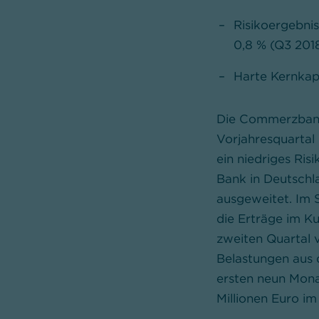
Risikoergebnis
0,8 % (Q3 2018
Harte Kernkapi
Die Commerzban
Vorjahresquartal
ein niedriges Ri
Bank in Deutsch
ausgeweitet. Im 
die Erträge im K
zweiten Quartal 
Belastungen aus 
ersten neun Mona
Millionen Euro im