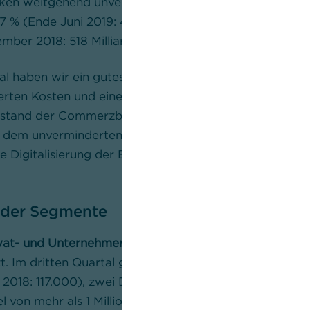
siken weitgehend unverändert. Die
Leverage Ratio
lag 
7 % (Ende Juni 2019: 4,5 %). Die
Bilanzsumme
betrug 5
mber 2018: 518 Milliarden Euro).
al haben wir ein gutes Ergebnis erzielt. Das lag vor al
gerten Kosten und einem niedrigen Risikoergebnis“, sa
rstand der Commerzbank. „Wir wachsen weiter bei Ku
dem unverminderten Margendruck. Jetzt geht es daru
ie Digitalisierung der Bank voranzutreiben und unsere
 der Segmente
vat- und Unternehmerkunden
hat sein Wachstum bei 
t. Im dritten Quartal gewann die Bank in Deutschland
018: 117.000), zwei Drittel davon in der Filialbank. 
el von mehr als 1 Million Neukunden bis 2023 ein. Die K