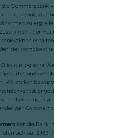
 die Commerzbank verschmolzen werden. Sollte dies n
 Commerzbank, die für eine direkte Verschmelzung de
aßnahmen zu ergreifen. In diesem Fall würden die Akti
 Zustimmung der Hauptversammlungen beider Unterneh
ank-Aktien erhalten. Das Tauschverhältnis würde auf
ert der comdirect und der Commerzbank bestimmt.
 ist die logische Weiterentwicklung unserer Strateg
 gestartet und arbeiten mit voller Kraft daran, unsere 
n. Wir stellen bewusst den langfristigen Erfolg über kur
nschdenken ist angesichts niedriger Zinsen, Konjunktu
sicherheiten nicht angesagt“, sagte Martin Zielke,
zender der Commerzbank.
onzern
hat die Bank im dritten Quartal gegenüber dem
liefen sich auf 2.183 Millionen Euro (Q3 2018: 2.140 Mill