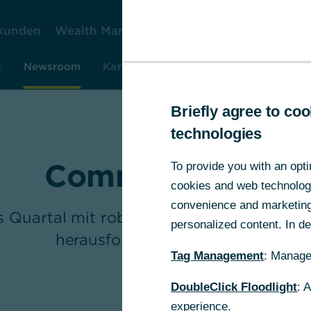
kunden
Wealth Management
Firmenkunden
Ko
t
Newsroom
Karriere
Investor Relations
Rese
Briefly agree to c
technologies
Commerzbank
To provide you with an opti
cookies and web technologie
convenience and marketing 
es Quartal mit robuster Geschäftsentwickl
personalized content. In det
herausforderndem Umfeld
Tag Management
: Manage
DoubleClick Floodlight
: 
experience.