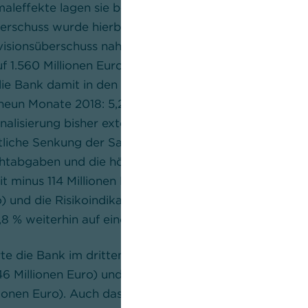
aleffekte lagen sie bei 2.170 Millionen Euro (Q3 2018: 2
berschuss wurde hierbei infolge des Wachstums um 2,7
isionsüberschuss nahezu stabil blieb. Die
operativen K
uf 1.560 Millionen Euro gesenkt (Q3 2018: 1.607 Millione
ie Bank damit in den ersten neun Monaten auf 5,1 Mill
 neun Monate 2018: 5,2 Milliarden Euro). Dazu trug unt
rnalisierung bisher extern vergebener Tätigkeiten bei.
liche Senkung der Sachkosten um rund 250 Millionen 
chtabgaben und die höheren Personalkosten. Das
Risik
it minus 114 Millionen Euro niedriger aus als im Vorjah
o) und die Risikoindikatoren blieben insgesamt stabil.
8 % weiterhin auf einem sehr niedrigen Niveau.
te die Bank im dritten Quartal das
Operative Ergebnis
46 Millionen Euro) und das Vorsteuerergebnis auf 440 
lionen Euro). Auch das
Konzernergebnis
wurde verbesse