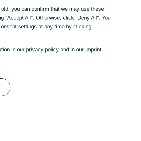
rs old, you can confirm that we may use these
o) – NPL-Quote bei
g "Accept All". Otherwise, click "Deny All". You
onsent settings at any time by clicking
ation in our
privacy policy
and in our
imprint
.
 gegenüber dem
erte Kosten und
kunden hat die
tsvolumen
jahresquartal,
l
egenüber dem
 wegen geringerer
senkt: In den
gen von rund 130