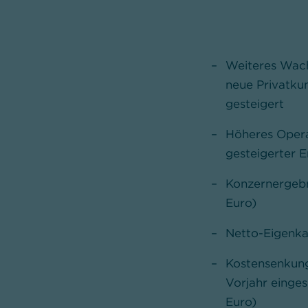
Weiteres Wach
neue Privatku
gesteigert
Höheres Opera
gesteigerter E
Konzernergebn
Euro)
Netto-Eigenka
Kostensenkung
Vorjahr einges
Euro)