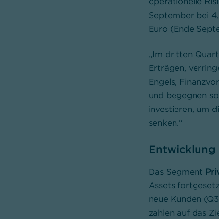
operationelle Ri
September bei 4,
Euro (Ende Septe
„Im dritten Quart
Erträgen, verrin
Engels, Finanzvo
und begegnen so 
investieren, um d
senken.“
Entwicklung
Das Segment
Pri
Assets fortgesetz
neue Kunden (Q3 2
zahlen auf das Zi