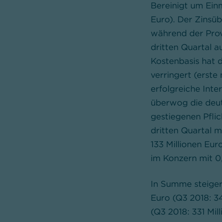
Bereinigt um Einm
Euro). Der Zinsü
während der Prov
dritten Quartal a
Kostenbasis hat d
verringert (erste
erfolgreiche Inte
überwog die deut
gestiegenen Pfli
dritten Quartal m
133 Millionen Eur
im Konzern mit 0,
In Summe steiger
Euro (Q3 2018: 3
(Q3 2018: 331 Mil