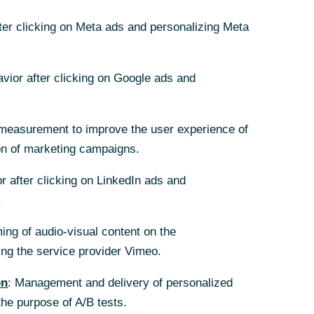
fter clicking on Meta ads and personalizing Meta
nd netto 141.000
avior after clicking on Google ads and
 Mrd. Euro
measurement to improve the user experience of
Euro) aufgrund
on of marketing campaigns.
bnisses
r after clicking on LinkedIn ads and
3 2018: 218 Mio.
.
ing of audio-visual content on the
nskupon bei 4,4 %
g the service provider Vimeo.
 Mio. Euro ggü.
on
: Management and delivery of personalized
8: 1,66 Mrd.
the purpose of A/B tests.