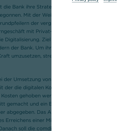
 die Bank ihre Strategie
„Commerzbank 5.0“
vorgeste
gonnen. Mit der Weiterentwicklung ihrer Strategie ba
undpfeilern der vergangenen Jahre auf. Im Zentrum s
geschäft mit Privat-, Unternehmer- und Firmenkund
e Digitalisierung. Ziel ist eine erhebliche Wertsteigeru
dern der Bank. Um ihr Wachstums- und Investitionspr
Kraft umzusetzen, strebt die Bank den Verkauf der po
bei der Umsetzung von „Commerzbank 5.0“ ist die gep
mit der die digitalen Kompetenzen gebündelt und Syner
 Kosten gehoben werden sollen. Ende Oktober hat die
ritt gemacht und ein Erwerbsangebot für alle ausstehe
er abgegeben. Das Angebot von 11,44 Euro je Aktie in 
s Erreichens einer Mindestannahmeschwelle von 90 %
anach soll die comdirect im Wege eines verschmelzu