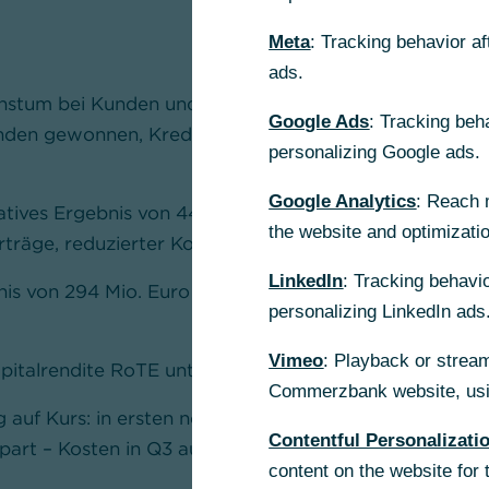
Meta
: Tracking behavior a
ads.
stum bei Kunden und Geschäftsvolumen: in Deutschla
Google Ads
: Tracking beh
nden gewonnen, Kredit- und Wertpapiervolumen um 4
personalizing Google ads.
Google Analytics
: Reach 
tives Ergebnis von 448 Mio. Euro (Q3 2018: 346 Mio. 
the website and optimizati
rträge, reduzierter Kosten und niedrigeren Risikoerge
LinkedIn
: Tracking behavio
is von 294 Mio. Euro gegenüber Vorjahr verbessert (Q
personalizing LinkedIn ads
Vimeo
: Playback or stream
pitalrendite RoTE unter Berücksichtigung von AT-1-Zi
Commerzbank website, usin
 auf Kurs: in ersten neun Monaten 2019 netto rund 130
Contentful Personalizati
part – Kosten in Q3 auf 1,62 Mrd. Euro gesenkt (Q3 201
content on the website for 