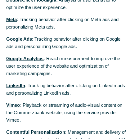
optimize the user experience.
Meta
: Tracking behavior after clicking on Meta ads and
Die Commerzbank hat in ihren Filialen in
personalizing Meta ads.
Singapur und Shanghai erfolgreich zwei Live-
Transaktionen auf der digitalen
Google Ads
: Tracking behavior after clicking on Google
Handelsfinanzierungsplattform Contour
ads and personalizing Google ads.
durchgeführt
Google Analytics
: Reach measurement to improve the
Dies ist ein wichtiger Meilenstein hin zu mehr
user experience of the website and optimization of
Digitalisierung in der internationalen
marketing campaigns.
Handelsfinanzierung und innovativen Lösungen
für Kunden im internationalen Handel
LinkedIn
: Tracking behavior after clicking on LinkedIn ads
and personalizing LinkedIn ads.
Die Commerzbank hat als erste deutsche Bank ihr
Vimeo
: Playback or streaming of audio-visual content on
erstes Blockchain-gestütztes Akkreditivgeschäft
the Commerzbank website, using the service provider
für ihren Kunden Ascentex Exim LLP, einen in
Vimeo.
Singapur ansässigen Textilhändler, auf Contour,
Contentful Personalization
einer digitalen Handelsfinanzierungsplattform,
: Management and delivery of