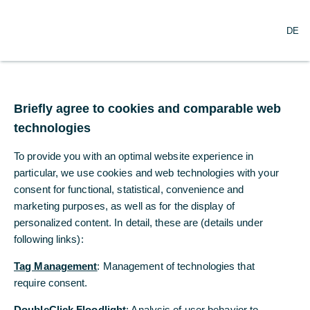
N
Suche
DE
a
v
i
g
Commerzbank führt als
a
t
Briefly agree to cookies and comparable web
erste deutsche Bank
i
technologies
o
erfolgreich Live-
n
To provide you with an optimal website experience in
ö
Transaktionen auf
f
particular, we use cookies and web technologies with your
f
consent for functional, statistical, convenience and
digitaler
n
marketing purposes, as well as for the display of
e
personalized content. In detail, these are (details under
Handelsfinanzierungspl
n
following links):
attform Contour durch
Tag Management
: Management of technologies that
require consent.
26.07.2023
DoubleClick Floodlight
: Analysis of user behavior to