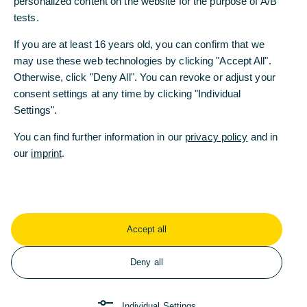
personalized content on the website for the purpose of A/B
wird die Anleihe unter Ausschluss des
tests.
Bezugsrechts der Aktionäre begeben. Die
If you are at least 16 years old, you can confirm that we
Emission dient dazu, das regulatorische
may use these web technologies by clicking "Accept All".
Eigenkapital weiter zu stärken und strukturell zu
Otherwise, click "Deny All". You can revoke or adjust your
optimieren.
consent settings at any time by clicking "Individual
Die AT-1-Anleihe soll in einem Volumen von
Settings".
mindestens 500 Mio. US-Dollar und einer
You can find further information in our
privacy policy
and in
Stückelung von jeweils 200.000 US-Dollar
our
imprint
.
begeben werden. Die Schuldverschreibung wird
eine unbestimmte Laufzeit mit einem
frühestmöglichen Kündigungstermin im April 2025
haben. Die Anleihebedingungen sehen ein
zeitweiliges Herabschreiben für den Fall vor, dass
Accept all
die harte Kernkapitalquote (CET-1-Quote) der
Bank unter die Marke von 5,125 Prozent fällt. Die
Deny all
Emission soll nach einer Roadshow in
Abhängigkeit von den Marktbedingungen
durchgeführt werden.
Individual Settings