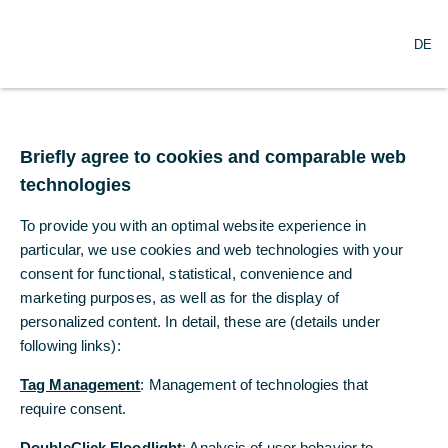
N
Suche
DE
a
v
i
g
Commerzbank plant
a
t
Briefly agree to cookies and comparable web
Ausgabe einer
i
technologies
o
Additional-Tier-1-
n
To provide you with an optimal website experience in
ö
Anleihe
f
particular, we use cookies and web technologies with your
f
consent for functional, statistical, convenience and
n
marketing purposes, as well as for the display of
25.06.2019
e
personalized content. In detail, these are (details under
n
following links):
Tag Management
: Management of technologies that
DIESE PRESSEMITTEILUNG BZW. DIE DARIN
require consent.
ENTHALTENEN INFORMATIONEN SIND NICHT
ZUR VERÖFFENTLICHUNG ODER WEITERGABE
DoubleClick Floodlight
: Analysis of user behavior to