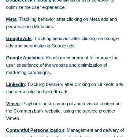
IN DIE ODER INNERHALB DER VEREINIGTEN
optimize the user experience.
STAATEN VON AMERIKA, KANADA, JAPAN,
Meta
: Tracking behavior after clicking on Meta ads and
AUSTRALIEN ODER EINE ANDERE
personalizing Meta ads.
RECHTSORDNUNG, IN DER DIE
VERÖFFENTLICHUNG ODER WEITERGABE
Google Ads
: Tracking behavior after clicking on Google
RECHTSWIDRIG WÄRE, BESTIMMT.
ads and personalizing Google ads.
Regulatorisches Eigenkapital wird mit Emission
Google Analytics
: Reach measurement to improve the
gestärkt und strukturell optimiert
user experience of the website and optimization of
marketing campaigns.
Volumen der Anleiheemission soll bei
mindestens 500 Mio. US-Dollar liegen
LinkedIn
: Tracking behavior after clicking on LinkedIn ads
and personalizing LinkedIn ads.
Der Vorstand der Commerzbank AG hat die
Vimeo
: Playback or streaming of audio-visual content on
Ausgabe einer nachrangigen Anleihe beschlossen.
the Commerzbank website, using the service provider
Diese erfüllt die Anforderungen der Capital
Vimeo.
Requirements Regulation (CRR) als zusätzliches
Kernkapital (Additional-Tier-1-Kapital, AT 1).
Contentful Personalization
: Management and delivery of
Vorbehaltlich der Zustimmung des Aufsichtsrats