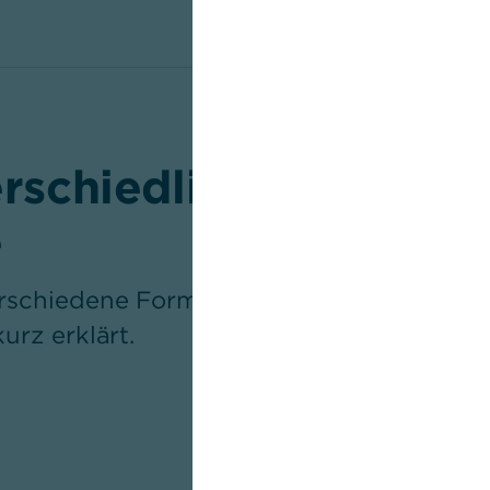
erschiedlichen Arten 
e
verschiedene Formen von Malware. Die be
kurz erklärt.
2
Ransomware