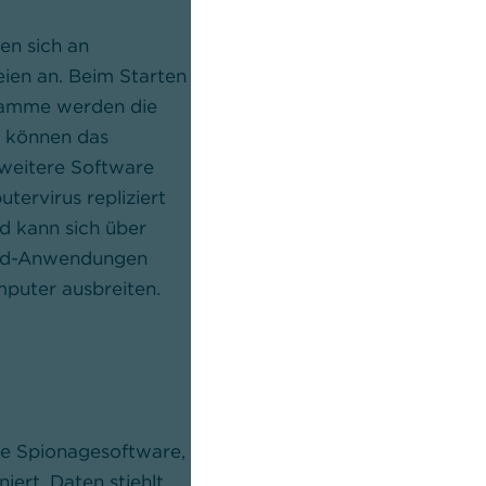
en sich an
Ransomware ist eine Schadsoftw
ien an. Beim Starten
Daten auf Ihrem Computer versc
gramme werden die
oder diesen komplett sperrt. In 
e können das
nutzen Hacker Ransomware, um 
weitere Software
Opfer zu erpressen und eine
tervirus repliziert
Lösegeldzahlung für die Freigab
nd kann sich über
Daten einzufordern.
oud-Anwendungen
puter ausbreiten.
4
Computerwürmer
se Spionagesoftware,
Ein Computerwurm ist eine For
niert, Daten stiehlt
Malware, die sich nach der erste