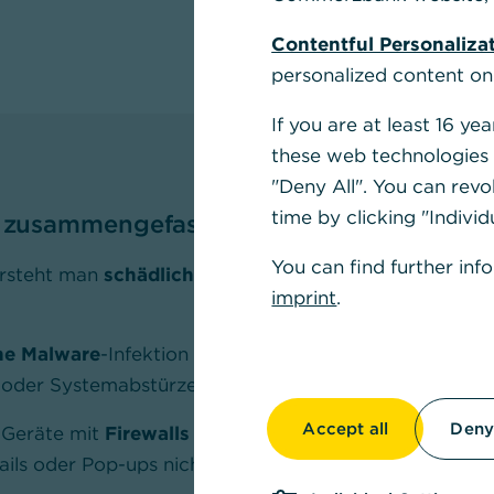
Contentful Personaliza
personalized content on
If you are at least 16 y
these web technologies b
"Deny All". You can revo
time by clicking "Individ
 zusammengefasst:
You can find further inf
ersteht man
schädliche Software
, die Computersystem
imprint
.
ne Malware
-Infektion können eine Überhitzung des C
oder Systemabstürze sein.
Accept all
Deny 
 Geräte mit
Firewalls
und einer
Anti-Viren-Software
. 
ils oder Pop-ups nicht auf Links.