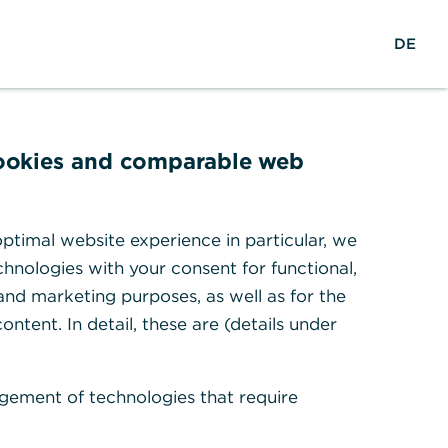
S
M
L
DE
u
e
o
c
n
g
h
ü
i
e
ö
n
f
n: So
cookies and comparable web
f
n
ware
e
ptimal website experience in particular, we
n
hnologies with your consent for functional,
 and marketing purposes, as well as for the
nalität. Was es damit auf
ontent. In detail, these are (details under
verhalten sollten, erfahren
gement of technologies that require