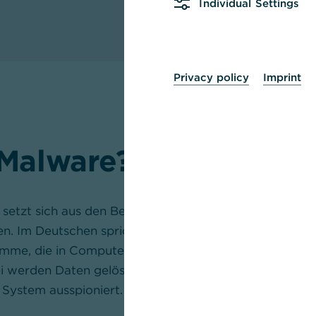
Individual Settings
Privacy policy
Imprint
 Malware?
etzt sich aus den Begriffen „malicious” (engl. „bösart
n. Im Deutschen spricht man auch von Schadsoftwar
ramme, die in Computersysteme eindringen und diese s
 werden Daten gelöscht oder verschlüsselt, sensible 
System ausspioniert.