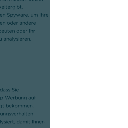
eitergibt.
Ausführung selbstständig vervielf
zen Spyware, um Ihre
und möglichst viele weitere Co
en oder andere
Netzwerk infiziert. Im Vergleich
beuten oder Ihr
Virus benötigen Würmer keine W
 analysieren.
und können sich auch ohne mens
Zutun verbreiten.
6
Trojaner
dass Sie
Trojaner bzw. trojanische Pferde
up-Werbung auf
sich als nützliche Dateien oder
igt bekommen.
Programme, sodass die User die
ungsverhalten
freiwillig auf ihrem Gerät installie
lysiert, damit Ihnen
Unter der vertrauenswürdigen