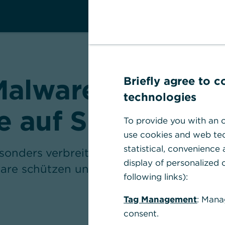
Malware-Angriffe
Briefly agree to 
technologies
ie auf Schadsoft
To provide you with an o
use cookies and web tec
statistical, convenience
sonders verbreitete Form der Cyber-Krimi
display of personalized c
ware schützen und im Falle eines Angriffs 
following links):
Tag Management
: Mana
consent.