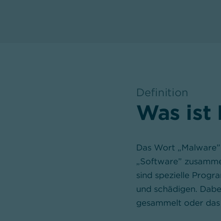
Definition
,
Was ist
Das Wort „Malware” s
„Software” zusamme
sind spezielle Prog
und schädigen. Dabei
gesammelt oder das 