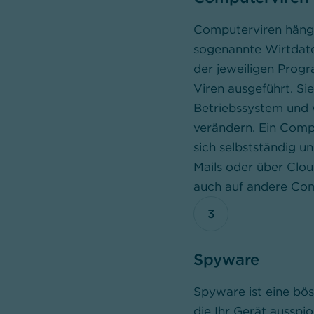
Computerviren häng
sogenannte Wirtdate
der jeweiligen Pro
Viren ausgeführt. Si
Betriebssystem und 
verändern. Ein Compu
sich selbstständig u
Mails oder über Cl
auch auf andere Com
3
Spyware
Spyware ist eine bö
die Ihr Gerät ausspio