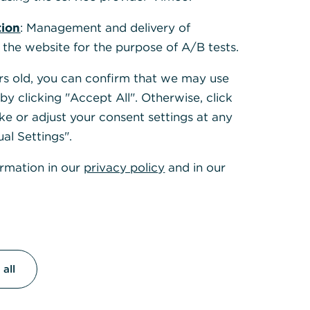
tion
: Management and delivery of
 the website for the purpose of A/B tests.
ears old, you can confirm that we may use
y clicking "Accept All". Otherwise, click
ke or adjust your consent settings at any
ual Settings".
ormation in our
privacy policy
and in our
e sabotiert
omputers,
all
Klicken Sie in