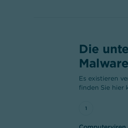
Die unt
Malwar
Es existieren 
finden Sie hier 
1
Computerviren