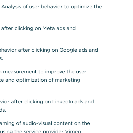
: Analysis of user behavior to optimize the
:
 after clicking on Meta ads and
ehavior after clicking on Google ads and
s.
h measurement to improve the user
te and optimization of marketing
vior after clicking on LinkedIn ads and
ds.
eaming of audio-visual content on the
sing the service provider Vimeo.