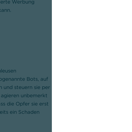
sierte Werbung
Oberfläche verbirgt sich allerdin
kann.
Malware, die darauf ausgelegt ist
Opfer auszuspionieren und sensi
zu stehlen.
hleusen
genannte Bots, auf
 und steuern sie per
s agieren unbemerkt
ss die Opfer sie erst
its ein Schaden