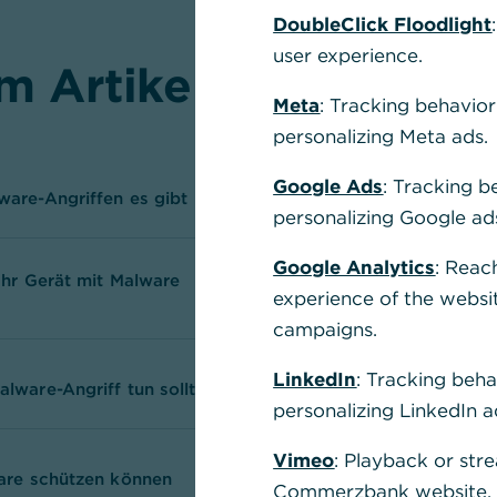
DoubleClick Floodlight
user experience.
m Artikel erfahren Sie
Meta
: Tracking behavior
personalizing Meta ads.
Google Ads
: Tracking b
are-Angriffen es gibt
personalizing Google ad
Google Analytics
: Reac
Ihr Gerät mit Malware
experience of the websi
campaigns.
LinkedIn
: Tracking beha
lware-Angriff tun sollten
personalizing LinkedIn a
Vimeo
: Playback or str
are schützen können
Commerzbank website, u