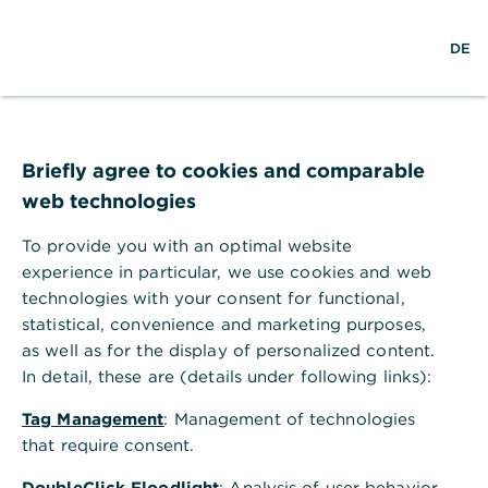
S
M
L
DE
u
e
o
c
n
g
h
ü
i
e
ö
n
CommerzTrust
f
f
Briefly agree to cookies and comparable
n
web technologies
e
n
Disclaimer
To provide you with an optimal website
experience in particular, we use cookies and web
technologies with your consent for functional,
Die CommerzTrust GmbH prüft und aktualisiert die
statistical, convenience and marketing purposes,
Informationen auf ihren Websites ständig.
as well as for the display of personalized content.
Trotz aller Sorgfalt können sich die Daten
In detail, these are (details under following links):
inzwischen geändert haben. Eine Garantie für die
Tag Management
: Management of technologies
Aktualität, Richtigkeit und Vollständigkeit der zur
that require consent.
Verfügung gestellten Informationen kann daher
nicht übernommen werden. Gleiches gilt auch für
DoubleClick Floodlight
: Analysis of user behavior