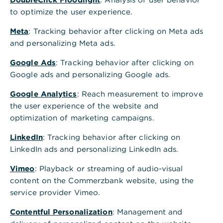
alle anderen Websites, auf die mittels Hyperlink
to optimize the user experience.
verwiesen wird. Den Inhalt von Websites, auf die
Meta
: Tracking behavior after clicking on Meta ads
verlinkt wird, macht die CommerzTrust GmbH sich
and personalizing Meta ads.
nicht zueigen. Der Hyperlink dient nur zur besseren
Auffindbarkeit der Information.
Google Ads
: Tracking behavior after clicking on
Google ads and personalizing Google ads.
Des Weiteren behält sich die CommerzTrust GmbH
das Recht vor, Änderungen oder Ergänzungen der
Google Analytics
: Reach measurement to improve
bereitgestellten Informationen vorzunehmen.
the user experience of the website and
optimization of marketing campaigns.
Gruppentreuhand/CTA
LinkedIn
: Tracking behavior after clicking on
Alle Informationen zur Funktionsweise der
LinkedIn ads and personalizing LinkedIn ads.
Gruppentreuhand CommerzTrust GmbH finden Sie
Vimeo
: Playback or streaming of audio-visual
in unserem
Factsheet
.
content on the Commerzbank website, using the
service provider Vimeo.
Contentful Personalization
: Management and