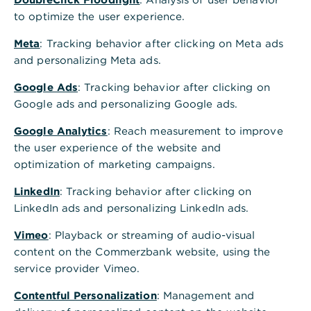
to optimize the user experience.
Auf einen Blick
Meta
: Tracking behavior after clicking on Meta ads
and personalizing Meta ads.
Eine Beschreibung der Risiken dieser Anlage finden Sie im
Basisinformationsblatt / Produktinformationsblatt (gesetzliche
Google Ads
: Tracking behavior after clicking on
Pflichtinformation). Sie sind im Begriff, ein Produkt zu erwerben, das nicht
Google ads and personalizing Google ads.
einfach ist und schwer zu verstehen sein kann.
Google Analytics
: Reach measurement to improve
Votum: Halten
the user experience of the website and
optimization of marketing campaigns.
Aktionen
LinkedIn
: Tracking behavior after clicking on
LinkedIn ads and personalizing LinkedIn ads.
Einschätzung
Vimeo
: Playback or streaming of audio-visual
Coca-Cola erfindet sich neu: Weg von der
content on the Commerzbank website, using the
kapitalintensiven Produktion, hin zu einem
service provider Vimeo.
hochprofitablen Lizenzgeschäft. Mit beeindruckender
Preissetzungsmacht, disziplinierter Innovation und
Contentful Personalization
: Management and
globaler Markenführung beweist der Getränkegigant,