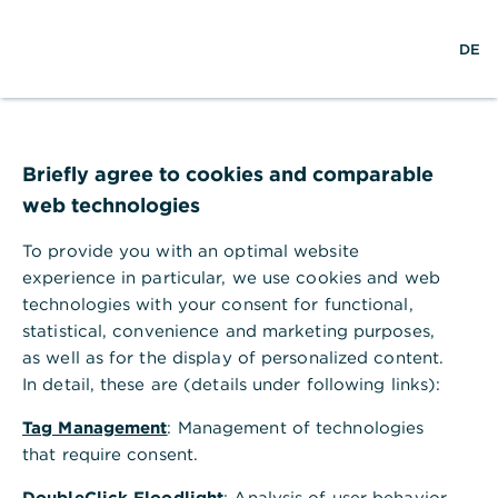
×
S
L
M
Commerzbank Banking
Anzeigen
DE
u
o
e
Commerzbank AG
Gratis - Google Play Store
c
g
n
h
i
ü
e
n
ö
f
f
Briefly agree to cookies and comparable
n
web technologies
e
n
To provide you with an optimal website
experience in particular, we use cookies and web
technologies with your consent for functional,
statistical, convenience and marketing purposes,
Société Générale Memory
as well as for the display of personalized content.
Express Zertifikat auf Coca-
In detail, these are (details under following links):
Cola in USD
Tag Management
: Management of technologies
that require consent.
Votum: Halten
DoubleClick Floodlight
: Analysis of user behavior