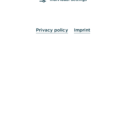
∅ 200 Tage
Quelle: FactSet
Privacy policy
Imprint
Stammdaten
WKN
SH9Y5D
ISIN
DE000SH9Y5D7
Produktgruppe
Express-Zertifikate
Basiswert
Coca-Cola
Zeichnung
14.07.2025 - max. 30.07.2025 16:00 Uhr
Ausgabetag
30.07.2025
Endfälligkeit
06.08.2029
Emittentin/ Garantin
SG Issuer (Garantin Société Générale S.A.)
Weitere Daten