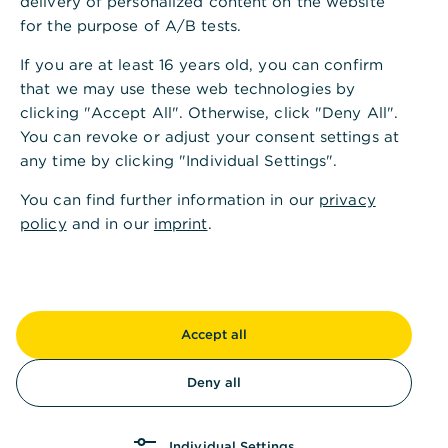
delivery of personalized content on the website
dass er auch in einem schwierigen Marktumfeld
for the purpose of A/B tests.
überdurchschnittlich wachsen kann. Trotz Risiken wie
dem US-Steuerstreit bietet das Geschäftsmodell eine
If you are at least 16 years old, you can confirm
attraktive Mischung aus Stabilität und
that we may use these web technologies by
Wachstumsdynamik.
clicking "Accept All". Otherwise, click "Deny All".
Bitte beachten Sie ebenfalls die detaillierte Einschätzung
You can revoke or adjust your consent settings at
zum Basiswert.
any time by clicking "Individual Settings".
Das Produkt entwickelt sich konzeptionsgemäß. Daher
You can find further information in our
privacy
besteht produktbezogen grundsätzlich kein
policy
and in our
imprint
.
Handlungsbedarf und wir votieren das Produkt aktuell mit
Halten.
28. Juli 2026 15:41 Uhr
Accept all
Chart 5 Jahre
Deny all
-
Individual Settings
∅ 100 Tage
- 01:00